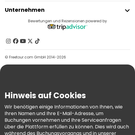
Freetour Beitreten
Unternehmen
Anbieter-Anmeldung
Reiseziele
Bewertungen und Rezensionen powered by
Affiliate-Programm
Über Uns
Kontakt
Gruppen
© Freetour.com GmbH 2014-2026
Hilfe
Blog
Presse
Sicherheit Und Datenschutz
Hinweis auf Cookies
AGB Und Rechtliches
Wir benötigen einige Informationen von Ihnen, wie
Cookie-Richtlinie
Ihren Namen und Ihre E-Mail-Adresse, um
Freetour Auszeichnungen
Buchungen vornehmen und Ihre Serviceanfragen
über die Plattform erfüllen zu können. Dies wird auch
Treueprogramm
während des Buchungsvorgangs und in unserer