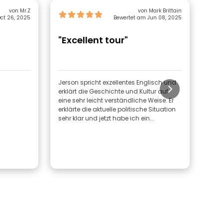
von Mr.Z
von Mark Brittain
ct 26, 2025
Bewertet am Jun 08, 2025
"Excellent tour"
"A
gu
Jerson spricht exzellentes Englisch und
Jers
erklärt die Geschichte und Kultur auf
konn
eine sehr leicht verständliche Weise. Er
Tour
erklärte die aktuelle politische Situation
weit
sehr klar und jetzt habe ich ein...
Auss
und 