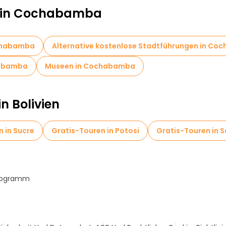
en in Cochabamba
ochabamba
Alternative kostenlose Stadtführungen in C
habamba
Museen in Cochabamba
n Bolivien
 in Sucre
Gratis-Touren in Potosi
Gratis-Touren in 
Programm