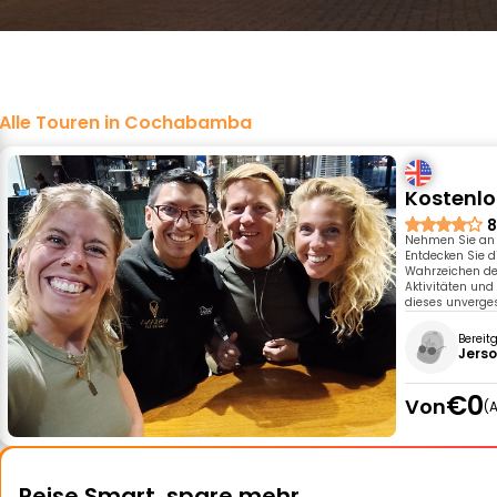
Alle Touren in Cochabamba
Kostenl
8
Nehmen Sie an 
Entdecken Sie d
Wahrzeichen der
Aktivitäten und
dieses unverges
Bereit
Jers
€0
Von
A
Reise Smart, spare mehr