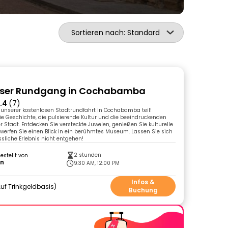
Sortieren nach: Standard
oser Rundgang in Cochabamba
.4
(7)
unserer kostenlosen Stadtrundfahrt in Cochabamba teil!
ie Geschichte, die pulsierende Kultur und die beeindruckenden
 Stadt. Entdecken Sie versteckte Juwelen, genießen Sie kulturelle
 werfen Sie einen Blick in ein berühmtes Museum. Lassen Sie sich
sliche Erlebnis nicht entgehen!
2 stunden
gestellt von
on
9:30 AM, 12:00 PM
Infos &
uf Trinkgeldbasis
Buchung