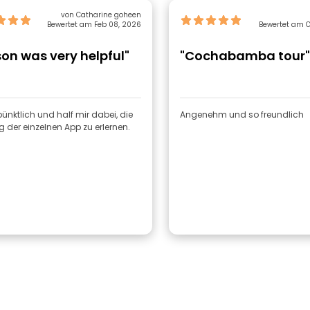
von Catharine goheen
Bewertet am Feb 08, 2026
Bewertet am O
son was very helpful"
"Cochabamba tour"
pünktlich und half mir dabei, die
Angenehm und so freundlich
 der einzelnen App zu erlernen.