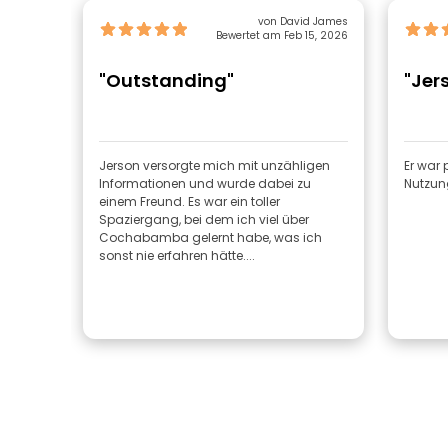
von David James
Bewertet am Feb 15, 2026
"Outstanding"
"Jer
Jerson versorgte mich mit unzähligen
Er war 
Informationen und wurde dabei zu
Nutzung
einem Freund. Es war ein toller
Spaziergang, bei dem ich viel über
Cochabamba gelernt habe, was ich
sonst nie erfahren hätte....