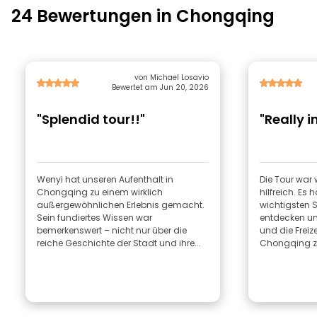
24 Bewertungen in Chongqing
von Michael Losavio
Bewertet am Jun 20, 2026
"Splendid tour!!"
"Really i
Wenyi hat unseren Aufenthalt in
Die Tour war 
Chongqing zu einem wirklich
hilfreich. Es
außergewöhnlichen Erlebnis gemacht.
wichtigsten 
Sein fundiertes Wissen war
entdecken und
bemerkenswert – nicht nur über die
und die Frei
reiche Geschichte der Stadt und ihre...
Chongqing zu