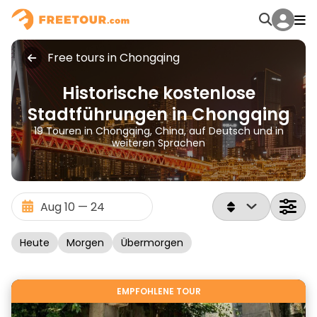
Free tours in Chongqing
Historische kostenlose
Stadtführungen in Chongqing
19 Touren in Chongqing, China, auf Deutsch und in
weiteren Sprachen
Heute
Morgen
Übermorgen
EMPFOHLENE TOUR