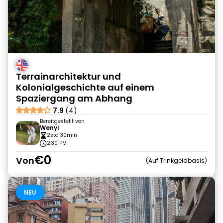
Terrainarchitektur und
Kolonialgeschichte auf einem
Spaziergang am Abhang
7.9
(4)
Bereitgestellt von
Wenyi
2std 30min
2:30 PM
€0
Von
Auf Trinkgeldbasis
NEU