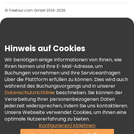
Gruppen
© Freetour.com GmbH 2014-2026
Hilfe
Blog
Presse
Sicherheit Und Datenschutz
Hinweis auf Cookies
AGB Und Rechtliches
Wir benötigen einige Informationen von Ihnen, wie
Cookie-Richtlinie
Ihren Namen und Ihre E-Mail-Adresse, um
Freetour Auszeichnungen
Buchungen vornehmen und Ihre Serviceanfragen
über die Plattform erfüllen zu können. Dies wird auch
Treueprogramm
während des Buchungsvorgangs und in unserer
Datenschutzrichtlinie
beschrieben. Sie können der
Verarbeitung Ihrer personenbezogenen Daten
jederzeit widersprechen, indem Sie uns kontaktieren.
Unsere Webseite verwendet Cookies, um Ihnen eine
optimale Nutzererfahrung zu bieten.
Konfigurieren/Ablehnen