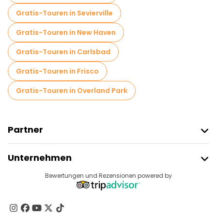
Gratis-Touren in Sevierville
Gratis-Touren in New Haven
Gratis-Touren in Carlsbad
Gratis-Touren in Frisco
Gratis-Touren in Overland Park
Partner
Freetour Beitreten
Unternehmen
Anbieter-Anmeldung
Reiseziele
Bewertungen und Rezensionen powered by
Affiliate-Programm
Über Uns
Kontakt