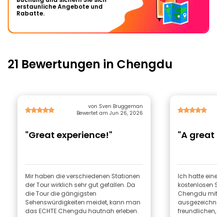
erstaunliche Angebote und
Rabatte.
21 Bewertungen in Chengdu
von Sven Bruggeman
Bewertet am Jun 26, 2026
"Great experience!"
"A great
Mir haben die verschiedenen Stationen
Ich hatte ein
der Tour wirklich sehr gut gefallen. Da
kostenlosen 
die Tour die gängigsten
Chengdu mit C
Sehenswürdigkeiten meidet, kann man
ausgezeichne
das ECHTE Chengdu hautnah erleben.
freundlichen,