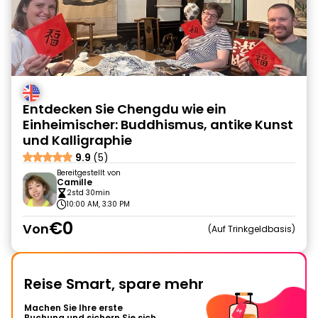
Entdecken Sie Chengdu wie ein
Einheimischer: Buddhismus, antike Kunst
und Kalligraphie
9.9
(5)
Bereitgestellt von
Camille
2std 30min
10:00 AM, 3:30 PM
€0
Von
Auf Trinkgeldbasis
Reise Smart, spare mehr
Machen Sie Ihre erste
Buchung und sichern Sie sich