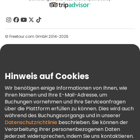
Affiliate-Programm
Über Uns
Kontakt
Gruppen
© Freetour.com GmbH 2014-2026
Hilfe
Blog
Presse
Sicherheit Und Datenschutz
Hinweis auf Cookies
AGB Und Rechtliches
Wir benötigen einige Informationen von Ihnen, wie
Cookie-Richtlinie
Ihren Namen und Ihre E-Mail-Adresse, um
Freetour Auszeichnungen
Buchungen vornehmen und Ihre Serviceanfragen
über die Plattform erfüllen zu können. Dies wird auch
Treueprogramm
während des Buchungsvorgangs und in unserer
Datenschutzrichtlinie
beschrieben. Sie können der
Verarbeitung Ihrer personenbezogenen Daten
jederzeit widersprechen, indem Sie uns kontaktieren.