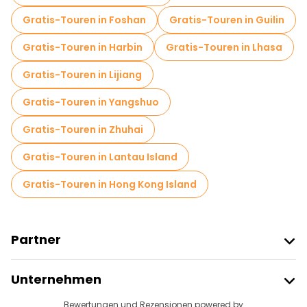
Kostenlose Führungen in der Nähe Yulin Comprehensive Market
Gratis-Touren in Foshan
Gratis-Touren in Guilin
Kostenlose Führungen in der Nähe Fanghua Street
Gratis-Touren in Harbin
Gratis-Touren in Lhasa
Gratis-Touren in Lijiang
Gratis-Touren in Yangshuo
Gratis-Touren in Zhuhai
Gratis-Touren in Lantau Island
Gratis-Touren in Hong Kong Island
Partner
Freetour Beitreten
Unternehmen
Anbieter-Anmeldung
Reiseziele
Bewertungen und Rezensionen powered by