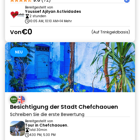
9.0
(72)
Bereitgestellt von
Youssef Ajilyan Actividades
2 stunden
10:05 AM, 10:10 AM
+14 Mehr
€0
Von
Auf Trinkgeldbasis
NEU
Besichtigung der Stadt Chefchaouen
Schreiben Sie die erste Bewertung
Bereitgestellt von
Tour in Chefchaouen.
1std 30min
4:30 PM, 5:30 PM