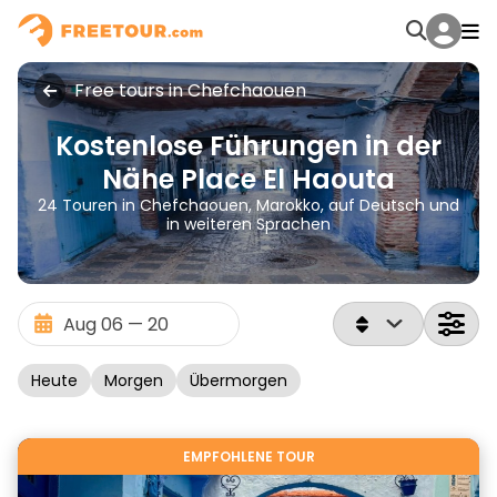
Free tours in Chefchaouen
Kostenlose Führungen in der
Nähe Place El Haouta
24 Touren in Chefchaouen, Marokko, auf Deutsch und
in weiteren Sprachen
Heute
Morgen
Übermorgen
EMPFOHLENE TOUR