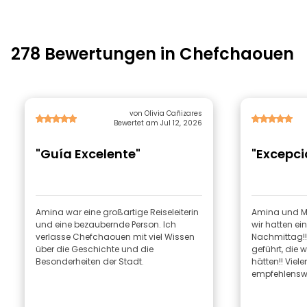
278 Bewertungen in Chefchaouen
von Olivia Cañizares
Bewertet am Jul 12, 2026
"Guía Excelente"
"Excepci
Amina war eine großartige Reiseleiterin
Amina und Moh
und eine bezaubernde Person. Ich
wir hatten e
verlasse Chefchaouen mit viel Wissen
Nachmittag!! 
über die Geschichte und die
geführt, die 
Besonderheiten der Stadt.
hätten!! Viele
empfehlensw