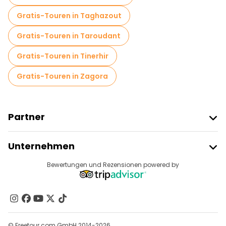
Gratis-Touren in Taghazout
Gratis-Touren in Taroudant
Gratis-Touren in Tinerhir
Gratis-Touren in Zagora
Partner
Freetour Beitreten
Unternehmen
Anbieter-Anmeldung
Reiseziele
Bewertungen und Rezensionen powered by
Affiliate-Programm
Über Uns
Kontakt
Gruppen
© Freetour.com GmbH 2014-2026