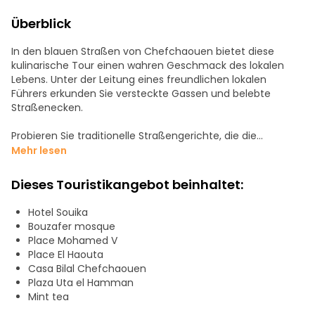
Überblick
In den blauen Straßen von Chefchaouen bietet diese
kulinarische Tour einen wahren Geschmack des lokalen
Lebens. Unter der Leitung eines freundlichen lokalen
Führers erkunden Sie versteckte Gassen und belebte
Straßenecken.
Probieren Sie traditionelle Straßengerichte, die die
Einheimischen jeden Tag essen. Genießen Sie eine warme
Mehr lesen
Schüssel Bohnensuppe (Bissara) mit Olivenöl und
Gewürzen, pürierte Kichererbsen (marokkanischer
Dieses Touristikangebot beinhaltet:
Hummus) und lokalen Käse. Probieren Sie marokkanische
Schnecken, die langsam in einer würzigen Kräuterbrühe
Hotel Souika
gekocht werden. Probieren Sie frisch zubereitete
Bouzafer mosque
Pfannkuchen wie Msemen und Baghrir, die heiß mit Honig
Place Mohamed V
serviert werden. Schauen Sie den Verkäufern zu, wie sie ihre
Place El Haouta
Speisen direkt vor Ihren Augen zubereiten. Erfrischen Sie
Casa Bilal Chefchaouen
Ihren Gaumen mit tropischen Früchten wie Kokosnuss,
Plaza Uta el Hamman
Mango, Ananas und Kiwi.
Mint tea