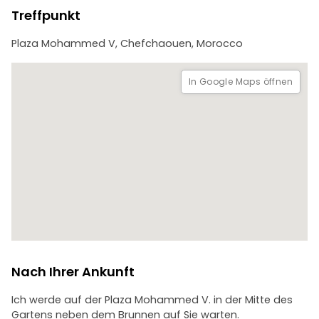
Entdecken Sie die Kultur, die Geschichten und die
Treffpunkt
Traditionen hinter jedem Bissen. Ein köstliches und
authentisches Erlebnis im Herzen von Chefchaouen.
Plaza Mohammed V, Chefchaouen, Morocco
In Google Maps öffnen
Nach Ihrer Ankunft
Ich werde auf der Plaza Mohammed V. in der Mitte des
Gartens neben dem Brunnen auf Sie warten.