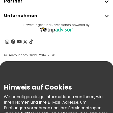
Partner
Freetour Beitreten
Unternehmen
Anbieter-Anmeldung
Reiseziele
Bewertungen und Rezensionen powered by
Affiliate-Programm
Über Uns
Kontakt
Gruppen
© Freetour.com GmbH 2014-2026
Hilfe
Blog
Presse
Sicherheit Und Datenschutz
Hinweis auf Cookies
AGB Und Rechtliches
Wir benötigen einige Informationen von Ihnen, wie
Cookie-Richtlinie
Ihren Namen und Ihre E-Mail-Adresse, um
Freetour Auszeichnungen
Buchungen vornehmen und Ihre Serviceanfragen