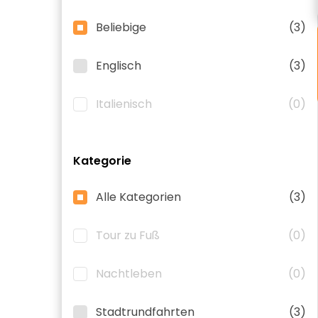
Beliebige
(3)
Englisch
(3)
Italienisch
(0)
Kategorie
Alle Kategorien
(3)
Tour zu Fuß
(0)
Nachtleben
(0)
Stadtrundfahrten
(3)