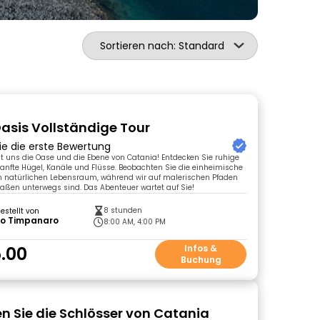
Sortieren nach: Standard
asis Vollständige Tour
ie die erste Bewertung
t uns die Oase und die Ebene von Catania! Entdecken Sie ruhige
anfte Hügel, Kanäle und Flüsse. Beobachten Sie die einheimische
em natürlichen Lebensraum, während wir auf malerischen Pfaden
aßen unterwegs sind. Das Abenteuer wartet auf Sie!
8 stunden
gestellt von
po Timpanaro
8:00 AM, 4:00 PM
.00
Infos &
Buchung
n Sie die Schlösser von Catania