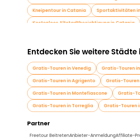
Kneipentour in Catania
Sportaktivitäten i
Kostenlose Altstadtbesichtigung in Catania
Kostenlose Tagesausflüge in Catania
Kost
Kostenlose Führungen in der Nähe Castello Urs
Entdecken Sie weitere Städte i
Kostenlose Führungen in der Nähe Catania Fis
Gratis-Touren in Venedig
Gratis-Touren i
Gratis-Touren in Agrigento
Gratis-Touren 
Gratis-Touren in Montefiascone
Gratis-T
Gratis-Touren in Torreglia
Gratis-Touren i
Partner
Freetour Beitreten
Anbieter-Anmeldung
Affiliate-