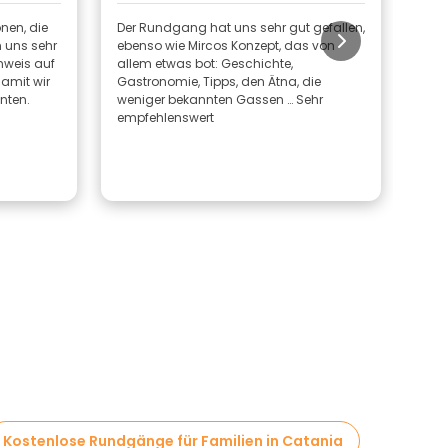
nen, die
Der Rundgang hat uns sehr gut gefallen,
Eine
 uns sehr
ebenso wie Mircos Konzept, das von
inte
inweis auf
allem etwas bot: Geschichte,
sach
amit wir
Gastronomie, Tipps, den Ätna, die
Dank
nten.
weniger bekannten Gassen … Sehr
empfehlenswert
Kostenlose Rundgänge für Familien in Catania