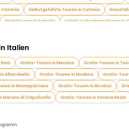
n Catania
Selbstgeführte Touren in Catania
Kreuzfah
Markttouren in Catania
Lokale Verkostungstouren in 
enlose Nachtwanderungen in Catania
Fahrradtouren in 
ino
Kostenlose Führungen in der Nähe Cattedrale di San
n Italien
h Market
n Rom
Gratis-Touren in Messina
Gratis-Touren in Ta
in Alberobello
Gratis-Touren in Modena
Gratis-Tour
ouren in Montepulciano
Gratis-Touren in Nicolosi
Gra
n Marano di Valpolicella
Gratis-Touren in Venaria Reale
Programm