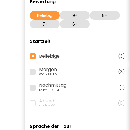
Bewertung
Beliebig
9+
8+
7+
6+
Startzeit
Beliebige
(3)
Morgen
(3)
vor 12:00 PM
Nachmittag
(1)
12 PM — 5 PM
Abend
(0)
nach 5 PM
Sprache der Tour