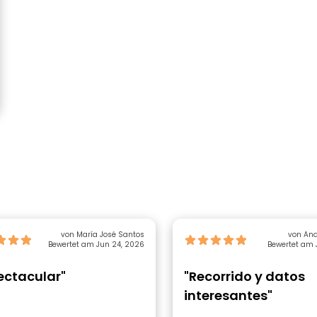
a
von María José Santos
von Ana
Bewertet am Jun 24, 2026
Bewertet am 
ectacular"
"Recorrido y datos
interesantes"