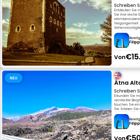
Schreiben S
Entdecken Sie 
Sie ihre reiche
atemberaubenden
Vergangenheit 
Sehenswürdigkei
Bereit
Filip
€15
Von
NEU
Ätna Alt
Schreiben S
Erkunden Sie m
versteckte Ber
tauchen Sie ein
Sie. Erleben Si
Bereit
Filip
€50
Von