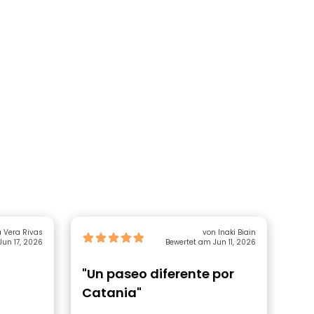
 Vera Rivas
von Inaki Biain
Jun 17, 2026
Bewertet am Jun 11, 2026
"Un paseo diferente por
"G
Catania"