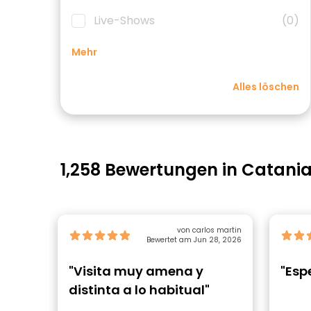
Live-Shows
(0)
Mehr
Alles löschen
1,258 Bewertungen in Catani
von carlos martin
Bewertet am Jun 28, 2026
"Visita muy amena y
"Esp
distinta a lo habitual"