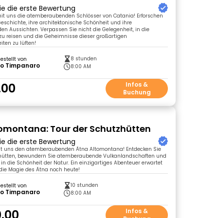
ie die erste Bewertung
mit uns die atemberaubenden Schlösser von Catania! Erforschen
 Geschichte, ihre architektonische Schönheit und ihre
 Aussichten. Verpassen Sie nicht die Gelegenheit, in die
zu reisen und die Geheimnisse dieser großartigen
ten zu lüften!
8 stunden
gestellt von
po Timpanaro
8:00 AM
.00
Infos &
Buchung
omontana: Tour der Schutzhütten
ie die erste Bewertung
it uns den atemberaubenden Ätna Altomontana! Entdecken Sie
ghütten, bewundern Sie atemberaubende Vulkanlandschaften und
 in die Schönheit der Natur. Ein einzigartiges Abenteuer erwartet
e die Magie des Ätna noch heute!
10 stunden
gestellt von
po Timpanaro
8:00 AM
.00
Infos &