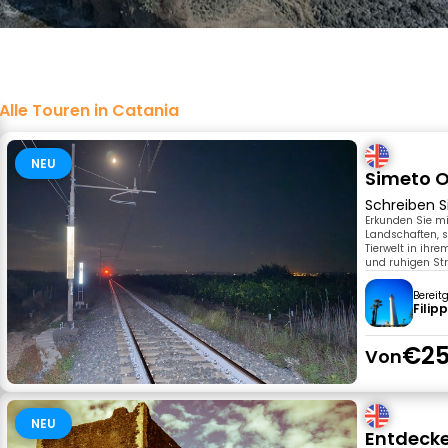
Alle Touren in Catania
NEU
Simeto O
Schreiben S
Erkunden Sie mi
Landschaften, s
Tierwelt in ihr
und ruhigen Str
Bereit
Filip
€25
Von
NEU
Entdecke