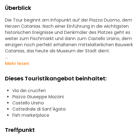
Überblick
Die Tour beginnt am Infopunkt auf der Piazza Duomo, dem
Herzen Catanias. Nach einer Einführung in die wichtigsten
historischen Ereignisse und Denkmäler des Platzes geht es
weiter zum Fischmarkt und dann zum Castello Ursino, dem
einzigen noch perfekt erhaltenen mittelalterlichen Bauwerk
Catanias, das heute als Museum der Stadt dient.
Vom Schloss aus spazieren wir die Via Crociferi, die
Mehr lesen
wichtigste Barockstraße Catanias, entlang, bevor wir
unseren Rundgang an der schönen Piazza Università
Dieses Touristikangebot beinhaltet:
beenden. Die beiden Hauptplätze, die wir besuchen,
gehören zum UNESCO-Kulturerbe und zeigen den
Via dei cruciferi
einzigartigen Barockstil Catanias.
Piazza Giuseppe Mazzini
Castello Ursino
Der Fremdenführer wird Ihnen auch Empfehlungen geben,
Cattedrale di Sant'Agata
wo Sie gut essen können, was Sie in Ihrer Freizeit besuchen
Fish marketplace
können und vieles mehr. Alle Monumente werden von
außen besichtigt, mit Ausnahme der Kathedrale, die je
Treffpunkt
nach den laufenden Zeremonien von innen besichtigt
werden kann.