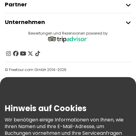
Partner
Freetour Beitreten
Unternehmen
Anbieter-Anmeldung
Reiseziele
Bewertungen und Rezensionen powered by
Affiliate-Programm
Über Uns
Kontakt
Gruppen
© Freetour.com GmbH 2014-2026
Hilfe
Blog
Presse
Sicherheit Und Datenschutz
Hinweis auf Cookies
AGB Und Rechtliches
Wir benötigen einige Informationen von Ihnen, wie
Cookie-Richtlinie
Ihren Namen und Ihre E-Mail-Adresse, um
Freetour Auszeichnungen
Buchungen vornehmen und Ihre Serviceanfragen