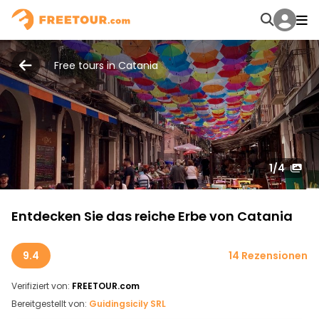
Free tours in Catania
1
/4
Entdecken Sie das reiche Erbe von Catania
9.4
14 Rezensionen
Verifiziert von:
FREETOUR.com
Bereitgestellt von:
Guidingsicily SRL