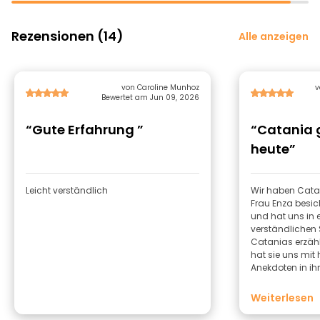
Rezensionen (14)
Alle anzeigen
von Caroline Munhoz
v
Bewertet am Jun 09, 2026
“Gute Erfahrung ”
“Catania 
heute”
Leicht verständlich
Wir haben Catan
Frau Enza besicht
und hat uns in ei
verständlichen
Catanias erzähl
hat sie uns mit
Anekdoten in ih
waren wirklich b
nur empfehlen.
Weiterlesen