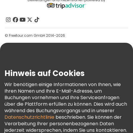
Reiseziele
Affiliate-Programm
Über Uns
Kontakt
Gruppen
© Freetour.com GmbH 2014-2026
Hilfe
Blog
Presse
Sicherheit Und Datenschutz
Hinweis auf Cookies
AGB Und Rechtliches
Wir benötigen einige Informationen von Ihnen, wie
Cookie-Richtlinie
Ihren Namen und Ihre E-Mail-Adresse, um
Freetour Auszeichnungen
Buchungen vornehmen und Ihre Serviceanfragen
über die Plattform erfüllen zu können. Dies wird auch
Treueprogramm
während des Buchungsvorgangs und in unserer
Datenschutzrichtlinie
beschrieben. Sie können der
Verarbeitung Ihrer personenbezogenen Daten
jederzeit widersprechen, indem Sie uns kontaktieren.