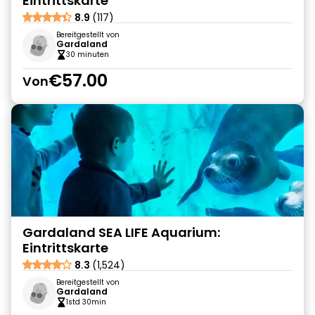
Eintrittskarte
8.9
(117)
Bereitgestellt von
Gardaland
30 minuten
€57.00
Von
Gardaland SEA LIFE Aquarium:
Eintrittskarte
8.3
(1,524)
Bereitgestellt von
Gardaland
1std 30min