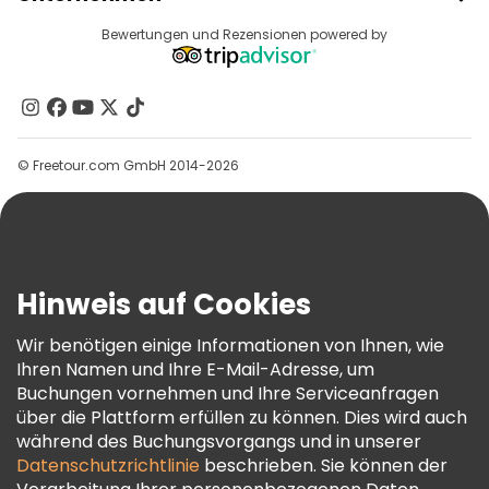
Anbieter-Anmeldung
Reiseziele
Bewertungen und Rezensionen powered by
Affiliate-Programm
Über Uns
Kontakt
Gruppen
© Freetour.com GmbH 2014-2026
Hilfe
Blog
Presse
Sicherheit Und Datenschutz
Hinweis auf Cookies
AGB Und Rechtliches
Wir benötigen einige Informationen von Ihnen, wie
Cookie-Richtlinie
Ihren Namen und Ihre E-Mail-Adresse, um
Freetour Auszeichnungen
Buchungen vornehmen und Ihre Serviceanfragen
über die Plattform erfüllen zu können. Dies wird auch
Treueprogramm
während des Buchungsvorgangs und in unserer
Datenschutzrichtlinie
beschrieben. Sie können der