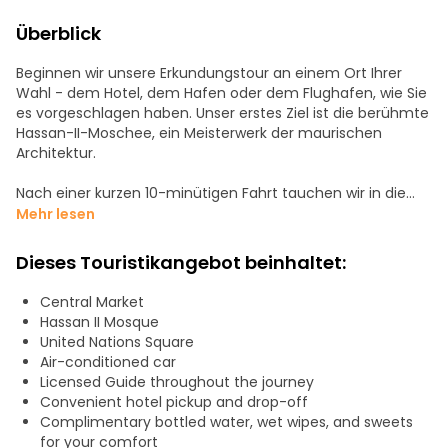
Überblick
Beginnen wir unsere Erkundungstour an einem Ort Ihrer
Wahl - dem Hotel, dem Hafen oder dem Flughafen, wie Sie
es vorgeschlagen haben. Unser erstes Ziel ist die berühmte
Hassan-II-Moschee, ein Meisterwerk der maurischen
Architektur.
Nach einer kurzen 10-minütigen Fahrt tauchen wir in die
malerische Schönheit der Corniche Ain Diab ein. Wir
Mehr lesen
kommen am historischen Hotel Anfa im Anfa-Viertel
vorbei, wo der Charme der Vergangenheit auf die
Dieses Touristikangebot beinhaltet:
Gegenwart trifft.
Central Market
Eine 15-minütige Fahrt bringt uns zur kulturellen Kreuzung
Hassan II Mosque
der Plätze Mohamed V und United Nation. Von dort aus
United Nations Square
unternehmen wir einen gemütlichen Spaziergang, bei dem
Air-conditioned car
wir die Art-déco-Architektur entdecken und den lebhaften
Licensed Guide throughout the journey
Zentralmarkt erkunden.
Convenient hotel pickup and drop-off
Complimentary bottled water, wet wipes, and sweets
Nach einer 20-minütigen Fahrt erreichen wir das
for your comfort