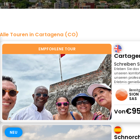
Alle Touren in Cartagena (CO)
EMPFOHLENE TOUR
Cartagen
Schreiben S
Erleben Sie das
unseren komfor
unseren professi
Erlebnis genieß
Bereit
SION
SAS
€95
Von
NEU
Schnorch