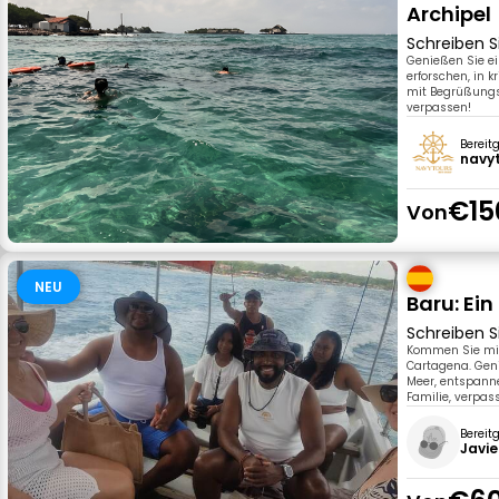
Archipel
Schreiben S
Genießen Sie ei
erforschen, in 
mit Begrüßungs
verpassen!
Bereit
navy
€15
Von
NEU
Baru: Ei
Schreiben S
Kommen Sie mit
Cartagena. Gen
Meer, entspann
Familie, verpass
Bereit
Javie