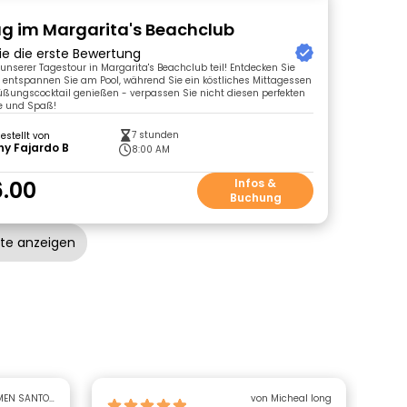
g im Margarita's Beachclub
ie die erste Bewertung
nserer Tagestour in Margarita's Beachclub teil! Entdecken Sie
 entspannen Sie am Pool, während Sie ein köstliches Mittagessen
ßungscocktail genießen - verpassen Sie nicht diesen perfekten
ne und Spaß!
7 stunden
gestellt von
y Fajardo B
8:00 AM
.00
Infos &
Buchung
ote anzeigen
MEN SANTOS
von Micheal long