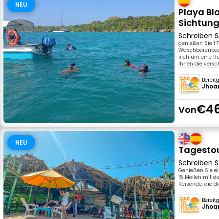
NEU
Playa B
Sichtung
Schreiben S
genießen Sie 1
Waschbärenbeoba
sich um eine Ru
Ihnen die versc
Bereit
Jhoan
€46
Von
NEU
Tagestou
Schreiben S
Genießen Sie ei
15 Meilen mit d
Reisende, die d
Bereit
Jhoan