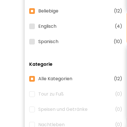
Beliebige
(12)
Englisch
(4)
Spanisch
(10)
Kategorie
Alle Kategorien
(12)
Tour zu Fuß
(0)
Speisen und Getränke
(0)
Nachtleben
(0)