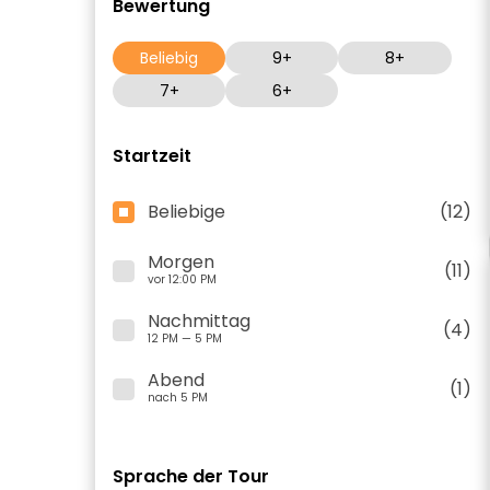
Bewertung
Beliebig
9+
8+
7+
6+
Startzeit
Beliebige
(12)
Morgen
(11)
vor 12:00 PM
Nachmittag
(4)
12 PM — 5 PM
Abend
(1)
nach 5 PM
Sprache der Tour