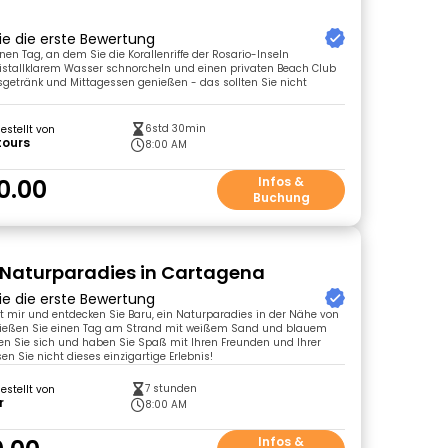
ie die erste Bewertung
nen Tag, an dem Sie die Korallenriffe der Rosario-Inseln
kristallklarem Wasser schnorcheln und einen privaten Beach Club
getränk und Mittagessen genießen - das sollten Sie nicht
6std 30min
gestellt von
tours
8:00 AM
0.00
Infos &
Buchung
n Naturparadies in Cartagena
ie die erste Bewertung
 mir und entdecken Sie Baru, ein Naturparadies in der Nähe von
ießen Sie einen Tag am Strand mit weißem Sand und blauem
en Sie sich und haben Sie Spaß mit Ihren Freunden und Ihrer
en Sie nicht dieses einzigartige Erlebnis!
7 stunden
gestellt von
r
8:00 AM
Infos &