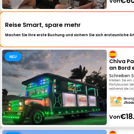
€60
Von
Reise Smart, spare mehr
Machen Sie Ihre erste Buchung und sichern Sie sich erstaunliche 
NEU
Chiva Pa
an Bord 
Schreiben S
Erleben Sie ein
Partybusses bei
während die Lic
Bereit
Jhoan
€18
Von