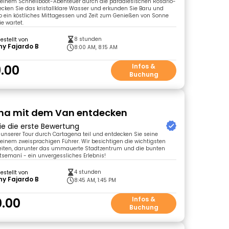
einem Schnellboot-Abenteuer durch die paradiesischen Rosario-
tdecken Sie das kristallklare Wasser und erkunden Sie Baru und
o ein köstliches Mittagessen und Zeit zum Genießen von Sonne
e wartet.
8 stunden
gestellt von
y Fajardo B
8:00 AM, 8:15 AM
.00
Infos &
Buchung
na mit dem Van entdecken
ie die erste Bewertung
nserer Tour durch Cartagena teil und entdecken Sie seine
einem zweisprachigen Führer. Wir besichtigen die wichtigsten
iten, darunter das ummauerte Stadtzentrum und die bunten
semaní - ein unvergessliches Erlebnis!
4 stunden
gestellt von
y Fajardo B
8:45 AM, 1:45 PM
.00
Infos &
Buchung