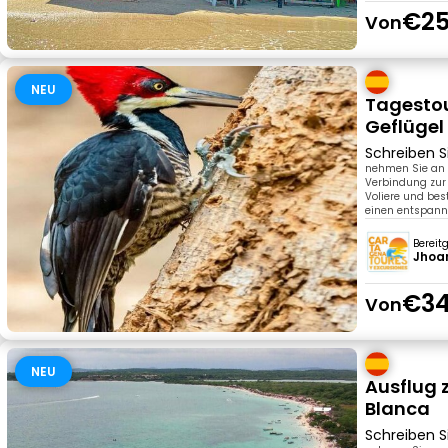
€25
Von
NEU
Tagestou
Geflügel
Schreiben S
nehmen Sie an 
Verbindung zur
Voliere und bes
einen entspann
Bereit
Jhoan
€34
Von
NEU
Ausflug 
Blanca
Schreiben S