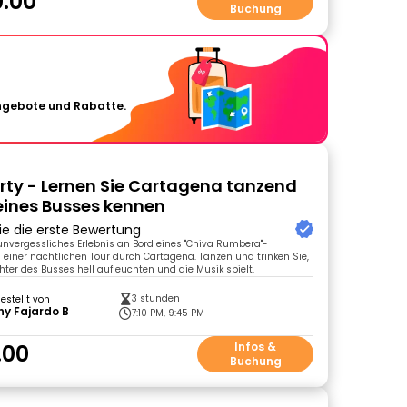
.00
Buchung
Angebote und Rabatte.
rty - Lernen Sie Cartagena tanzend
eines Busses kennen
ie die erste Bewertung
 unvergessliches Erlebnis an Bord eines "Chiva Rumbera"-
 einer nächtlichen Tour durch Cartagena. Tanzen und trinken Sie,
hter des Busses hell aufleuchten und die Musik spielt.
3 stunden
gestellt von
y Fajardo B
7:10 PM, 9:45 PM
.00
Infos &
Buchung