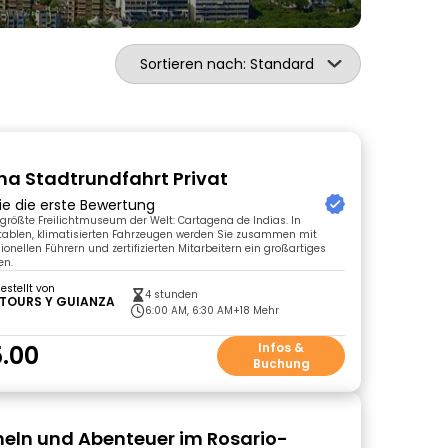
Sortieren nach: Standard
a Stadtrundfahrt Privat
ie die erste Bewertung
 größte Freilichtmuseum der Welt: Cartagena de Indias. In
tablen, klimatisierten Fahrzeugen werden Sie zusammen mit
onellen Führern und zertifizierten Mitarbeitern ein großartiges
en.
gestellt von
4 stunden
 TOURS Y GUIANZA
6:00 AM, 6:30 AM
+18 Mehr
.00
Infos &
Buchung
eln und Abenteuer im Rosario-