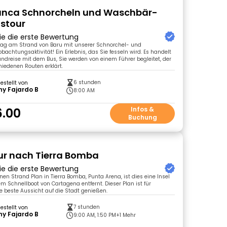
lanca Schnorcheln und Waschbär-
stour
ie die erste Bewertung
 Tag am Strand von Baru mit unserer Schnorchel- und
chtungsaktivität! Ein Erlebnis, das Sie fesseln wird. Es handelt
ndreise mit dem Bus, Sie werden von einem Führer begleitet, der
hiedenen Routen erklärt.
6 stunden
gestellt von
y Fajardo B
8:00 AM
.00
Infos &
Buchung
r nach Tierra Bomba
ie die erste Bewertung
nen Strand Plan in Tierra Bomba, Punta Arena, ist dies eine Insel
em Schnellboot von Cartagena entfernt. Dieser Plan ist für
ie beste Aussicht auf die Stadt genießen.
7 stunden
gestellt von
y Fajardo B
9:00 AM, 1:50 PM
+1 Mehr