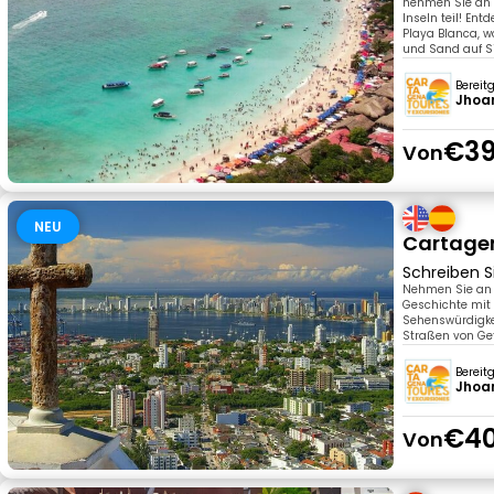
nehmen Sie an 
Inseln teil! En
Playa Blanca, w
und Sand auf Si
Bereit
Jhoan
€39
Von
NEU
Cartage
Schreiben S
Nehmen Sie an u
Geschichte mit 
Sehenswürdigke
Straßen von Get
Bereit
Jhoan
€40
Von