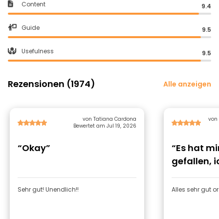
Content
9.4
Guide
9.5
Usefulness
9.5
Rezensionen (1974)
Alle anzeigen
von Tatiana Cardona
von
Bewertet am Jul 19, 2026
“Okay”
“Es hat mi
gefallen, 
wiederko
Sehr gut! Unendlich!!
Alles sehr gut o