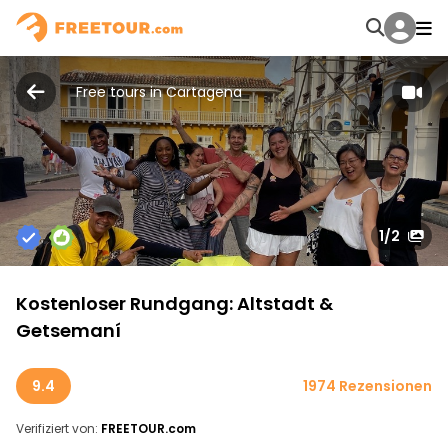
Free tours in Cartagena
1
/2
Kostenloser Rundgang: Altstadt &
Getsemaní
9.4
1974 Rezensionen
Verifiziert von:
FREETOUR.com