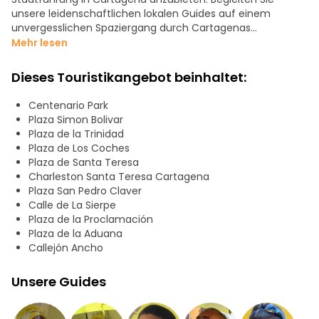
unsere leidenschaftlichen lokalen Guides auf einem
unvergesslichen Spaziergang durch Cartagenas
ummauerte Stadt und das pulsierende Getsemaní.
Mehr lesen
Von der Kolonialgeschichte bis zur Straßenkunst, von der
Dieses Touristikangebot beinhaltet:
Sklaverei bis zur Unabhängigkeit - wir erwecken Cartagenas
reiche Vergangenheit und Gegenwart mit fesselnden
Centenario Park
Geschichten und Insiderwissen zum Leben.
Plaza Simon Bolivar
Zu den Höhepunkten der Tour gehören:
Plaza de la Trinidad
Innerhalb der Stadtmauern
Plaza de Los Coches
- Platz Santa Teresa
Plaza de Santa Teresa
- Platz San Pedro Claver
Charleston Santa Teresa Cartagena
- Plaza de la Aduana
Plaza San Pedro Claver
- Plaza de los Coches
Calle de La Sierpe
- Platz der Verkündigung (Plaza de la Proclamación)
Plaza de la Proclamación
- Die Kathedrale
Plaza de la Aduana
- Platz Simón Bolívar
Callejón Ancho
In Getsemaní, die Seele des Volkes
- Der Park Centenario
Unsere Guides
- Calle de la Sierpe (Straßenkunst!)
- Callejón San Juan
- Platz der Trinidad