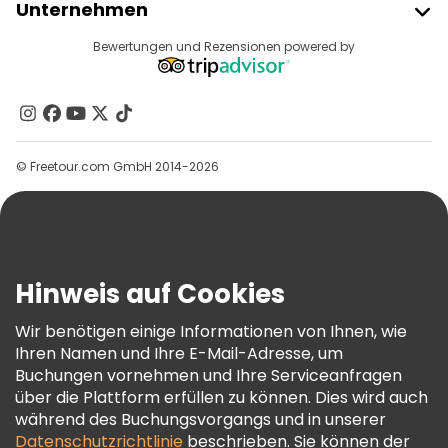
Unternehmen
Anbieter-Anmeldung
Reiseziele
Bewertungen und Rezensionen powered by
Affiliate-Programm
Über Uns
Kontakt
Gruppen
© Freetour.com GmbH 2014-2026
Hilfe
Blog
Presse
Sicherheit Und Datenschutz
Hinweis auf Cookies
AGB Und Rechtliches
Wir benötigen einige Informationen von Ihnen, wie
Cookie-Richtlinie
Ihren Namen und Ihre E-Mail-Adresse, um
Freetour Auszeichnungen
Buchungen vornehmen und Ihre Serviceanfragen
über die Plattform erfüllen zu können. Dies wird auch
Treueprogramm
während des Buchungsvorgangs und in unserer
Datenschutzrichtlinie
beschrieben. Sie können der