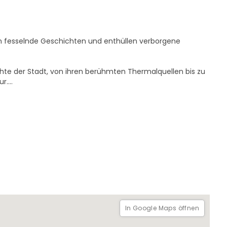
en fesselnde Geschichten und enthüllen verborgene
ichte der Stadt, von ihren berühmten Thermalquellen bis zu
ur.
seen, lebendige Märkte und charmante Straßen, die die
Trinkgeldsystem. Sie zahlen nur so viel, wie Ihnen das
mit dem Erbe und der Kultur von Caldas da Rainha suchen!
In Google Maps öffnen