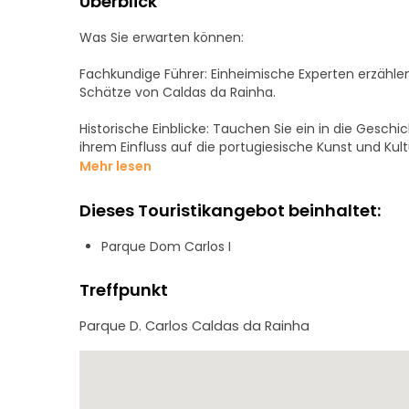
Überblick
Was Sie erwarten können:
Fachkundige Führer: Einheimische Experten erzähl
Schätze von Caldas da Rainha.
Historische Einblicke: Tauchen Sie ein in die Gesch
ihrem Einfluss auf die portugiesische Kunst und Kult
Mehr lesen
Kulturelle Erlebnisse: Erkunden Sie einzigartige Mu
Authentizität der Region zeigen.
Dieses Touristikangebot beinhaltet:
Kostenlose Teilnahme: Diese Tour basiert auf einem 
Parque Dom Carlos I
Erlebnis wert ist.
Treffpunkt
Perfekt für Reisende, die eine tiefere Verbindung 
Parque D. Carlos Caldas da Rainha