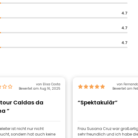
4.7
4.7
4.7
von Elisa Costa
von Fernando
Bewertet am Aug 16, 2025
Bewertet am Feb
etour Caldas da
“Spektakulär”
ha ”
eleiter ist nicht nur nicht
Frau Susana Cruz war großartig, 
ucht, sondern hat auch keine
sehr freundlich und ich habe di