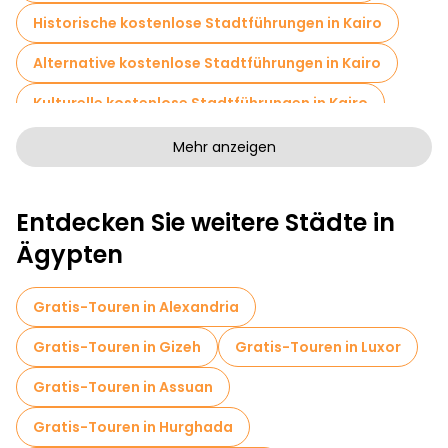
Historische kostenlose Stadtführungen in Kairo
Alternative kostenlose Stadtführungen in Kairo
Kulturelle kostenlose Stadtführungen in Kairo
Kunstfreie Stadtführungen in Kairo
Mehr anzeigen
Kostenlose Rundgänge für Familien in Kairo
Entdecken Sie weitere Städte in
Fototouren in Kairo
Eintrittskarten in Kairo
Ägypten
Kreuzfahrten in Kairo
Museen in Kairo
Führungen für kleine Gruppen in Kairo
Gratis-Touren in Alexandria
Markttouren in Kairo
Gratis-Touren in Gizeh
Gratis-Touren in Luxor
Lokale Verkostungstouren in Kairo
Gratis-Touren in Assuan
Kostenlose Tagesausflüge in Kairo
Gratis-Touren in Hurghada