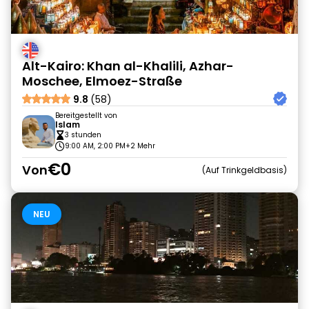
Alt-Kairo: Khan al-Khalili, Azhar-
Moschee, Elmoez-Straße
9.8
(58)
Bereitgestellt von
Islam
3 stunden
9:00 AM, 2:00 PM
+2 Mehr
€0
Von
Auf Trinkgeldbasis
NEU