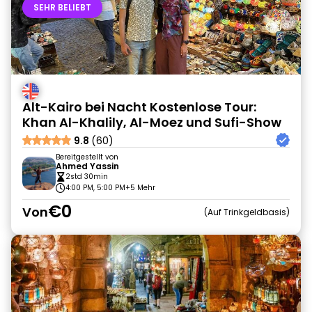
SEHR BELIEBT
Alt-Kairo bei Nacht Kostenlose Tour:
Khan Al-Khalily, Al-Moez und Sufi-Show
9.8
(60)
Bereitgestellt von
Ahmed Yassin
2std 30min
4:00 PM, 5:00 PM
+5 Mehr
€0
Von
Auf Trinkgeldbasis