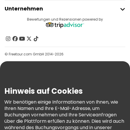
Freetour Beitreten
Unternehmen
Anbieter-Anmeldung
Reiseziele
Bewertungen und Rezensionen powered by
Affiliate-Programm
Über Uns
Kontakt
Gruppen
© Freetour.com GmbH 2014-2026
Hilfe
Blog
Presse
Sicherheit Und Datenschutz
Hinweis auf Cookies
AGB Und Rechtliches
Wir benötigen einige Informationen von Ihnen, wie
Cookie-Richtlinie
Ihren Namen und Ihre E-Mail-Adresse, um
Freetour Auszeichnungen
Buchungen vornehmen und Ihre Serviceanfragen
über die Plattform erfüllen zu können. Dies wird auch
Treueprogramm
während des Buchungsvorgangs und in unserer