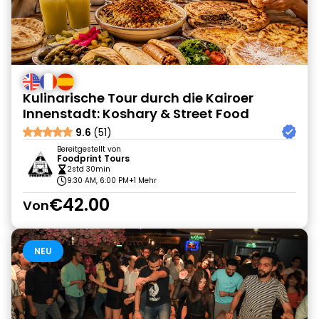
Kulinarische Tour durch die Kairoer
Innenstadt: Koshary & Street Food
9.6
(51)
Bereitgestellt von
Foodprint Tours
2std 30min
9:30 AM, 6:00 PM
+1 Mehr
€42.00
Von
NEU