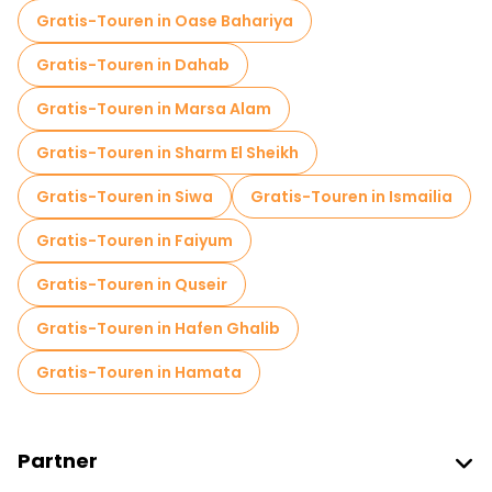
Kostenlose Nachtwanderungen in Kairo
Gratis-Touren in Oase Bahariya
Fahrradtouren in Kairo
Food-Touren in Kairo
Gratis-Touren in Dahab
Kostenlose Führungen in der Nähe The Egyptian Museum
Gratis-Touren in Marsa Alam
Kostenlose Führungen in der Nähe Khan el-Khalili
Gratis-Touren in Sharm El Sheikh
Kostenlose Führungen in der Nähe Pyramid of Khafre
Gratis-Touren in Siwa
Gratis-Touren in Ismailia
Gratis-Touren in Faiyum
Gratis-Touren in Quseir
Gratis-Touren in Hafen Ghalib
Gratis-Touren in Hamata
Partner