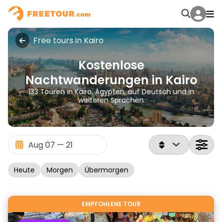
Free tours in Kairo
Kostenlose
Nachtwanderungen in Kairo
133 Touren in Kairo, Ägypten, auf Deutsch und in
weiteren Sprachen
Heute
Morgen
Übermorgen
EMPFOHLENE TOUR