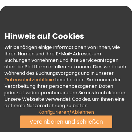
Hilfe
Blog
Presse
Sicherheit Und Datenschutz
Hinweis auf Cookies
AGB Und Rechtliches
Wir benötigen einige Informationen von Ihnen, wie
Cookie-Richtlinie
Ihren Namen und Ihre E-Mail-Adresse, um
Freetour Auszeichnungen
Buchungen vornehmen und Ihre Serviceanfragen
über die Plattform erfüllen zu können. Dies wird auch
Treueprogramm
während des Buchungsvorgangs und in unserer
Datenschutzrichtlinie
beschrieben. Sie können der
Verarbeitung Ihrer personenbezogenen Daten
jederzeit widersprechen, indem Sie uns kontaktieren.
Unsere Webseite verwendet Cookies, um Ihnen eine
optimale Nutzererfahrung zu bieten.
Konfigurieren/Ablehnen
Vereinbaren und schließen