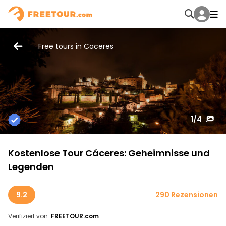
Free tours in Caceres
1
/4
Kostenlose Tour Cáceres: Geheimnisse und
Legenden
9.2
290 Rezensionen
Verifiziert von:
FREETOUR.com