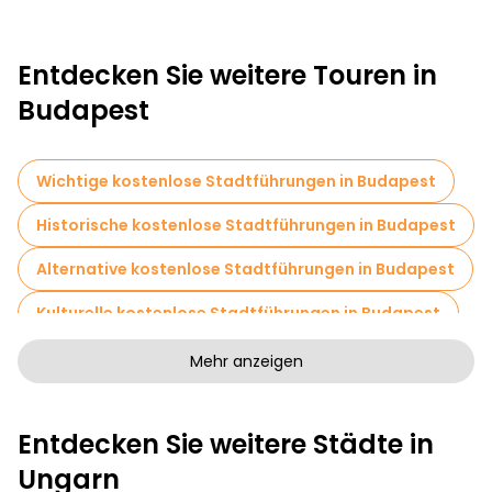
Entdecken Sie weitere Touren in
Budapest
Wichtige kostenlose Stadtführungen in Budapest
Historische kostenlose Stadtführungen in Budapest
Alternative kostenlose Stadtführungen in Budapest
Kulturelle kostenlose Stadtführungen in Budapest
Kunstfreie Stadtführungen in Budapest
Mehr anzeigen
Kostenlose Rundgänge für Familien in Budapest
Entdecken Sie weitere Städte in
Sportaktivitäten in Budapest
Ungarn
Selbstgeführte Touren in Budapest