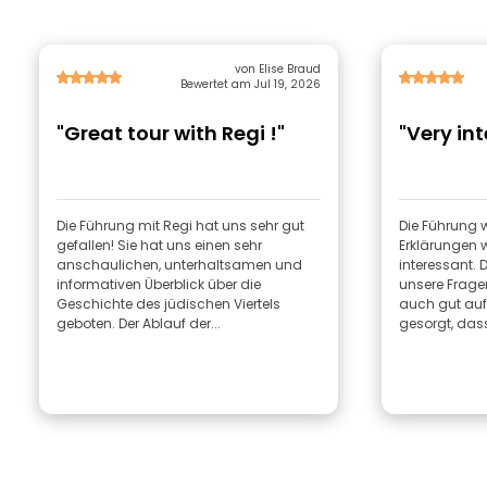
von Elise Braud
Bewertet am Jul 19, 2026
"Great tour with Regi !"
"Very in
Die Führung mit Regi hat uns sehr gut
Die Führung w
gefallen! Sie hat uns einen sehr
Erklärungen w
anschaulichen, unterhaltsamen und
interessant. D
informativen Überblick über die
unsere Fragen
Geschichte des jüdischen Viertels
auch gut auf
geboten. Der Ablauf der...
gesorgt, dass