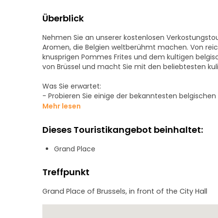
Überblick
Nehmen Sie an unserer kostenlosen Verkostungstour 
Aromen, die Belgien weltberühmt machen. Von reic
knusprigen Pommes Frites und dem kultigen belgische
von Brüssel und macht Sie mit den beliebtesten ku
Was Sie erwartet:
- Probieren Sie einige der bekanntesten belgische
Frites und Bier
Mehr lesen
- Erfahren Sie mehr über die Geschichte und Tradit
- Alle Kostproben sind in der Tour enthalten
Dieses Touristikangebot beinhaltet:
Sie wollen noch mehr von Brüssel sehen?
Grand Place
- Nehmen Sie an unserer kostenlosen Tour Legenden 
von Brüssel zu entdecken.
Treffpunkt
- Oder nehmen Sie an unserer Tour "Brüssel bei Nac
Grand Place of Brussels, in front of the City Hall
Warum ist die Tour kostenlos?
Wir sind der Meinung, dass jeder in den Genuss ei
seinem Budget. Deshalb arbeiten wir mit einem Tri