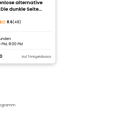
nlose alternative
 Die dunkle Seite
els | Geschichte &
ery
8.6
(48)
tunden
 PM, 8:00 PM
0
Auf Trinkgeldbasis
Programm