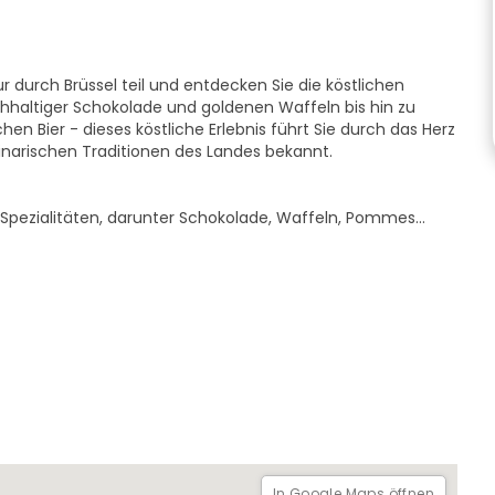
durch Brüssel teil und entdecken Sie die köstlichen
hhaltiger Schokolade und goldenen Waffeln bis hin zu
n Bier - dieses köstliche Erlebnis führt Sie durch das Herz
linarischen Traditionen des Landes bekannt.
n Spezialitäten, darunter Schokolade, Waffeln, Pommes
ionen der belgischen Esskultur
von Brüssel teil, um die Geschichte und die Highlights
ht" teil, um die versteckten Seiten der Stadt zu entdecken.
ner hochwertigen Führung kommen sollte, unabhängig von
nkgeldsystem, bei dem Sie entscheiden können, was Ihnen
In Google Maps öffnen