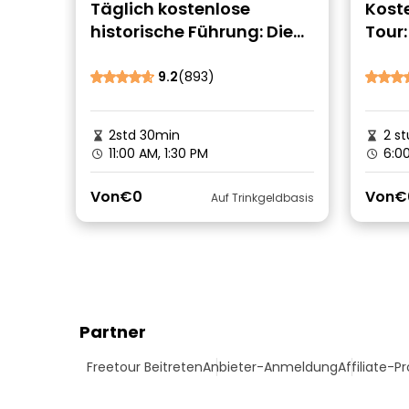
Täglich kostenlose
Koste
historische Führung: Die
Tour:
Geschichte von Brüssel
Brüss
Myst
9.2
(893)
2std 30min
2 s
11:00 AM, 1:30 PM
6:00
Von
€0
Von
€
Auf Trinkgeldbasis
Partner
Freetour Beitreten
Anbieter-Anmeldung
Affiliate-