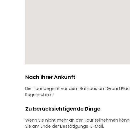
das Erlebnis wert war.
Wichtig!
Unsere Free Walking Tours sind für Einzelpersonen 
Sind Sie mit mehr als 6 Personen unterwegs? Bitte b
Nach Ihrer Ankunft
Die Tour beginnt vor dem Rathaus am Grand Place,
Regenschirm!
Zu berücksichtigende Dinge
Wenn Sie nicht mehr an der Tour teilnehmen können
Sie am Ende der Bestätigungs-E-Mail.