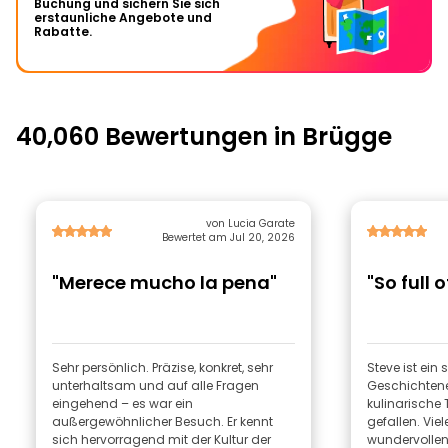
Buchung und sichern Sie sich
erstaunliche Angebote und
Rabatte.
40,060 Bewertungen in Brügge
von Lucia Garate
Bewertet am Jul 20, 2026
"Merece mucho la pena"
"So full o
Sehr persönlich. Präzise, konkret, sehr
Steve ist ein 
unterhaltsam und auf alle Fragen
Geschichtener
eingehend – es war ein
kulinarische 
außergewöhnlicher Besuch. Er kennt
gefallen. Viel
sich hervorragend mit der Kultur der
wundervollen