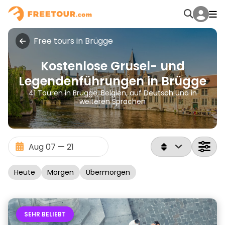
Free tours in Brügge
Kostenlose Grusel- und
Legendenführungen in Brügge
41 Touren in Brügge, Belgien, auf Deutsch und in
weiteren Sprachen
Heute
Morgen
Übermorgen
SEHR BELIEBT