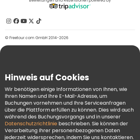
Reiseziele
Bewertungen und Rezensionen powered by
Affiliate-Programm
Über Uns
Kontakt
Gruppen
© Freetour.com GmbH 2014-2026
Hilfe
Blog
Presse
Sicherheit Und Datenschutz
Hinweis auf Cookies
AGB Und Rechtliches
Wir benötigen einige Informationen von Ihnen, wie
Cookie-Richtlinie
Ihren Namen und Ihre E-Mail-Adresse, um
Freetour Auszeichnungen
Buchungen vornehmen und Ihre Serviceanfragen
über die Plattform erfüllen zu können. Dies wird auch
Treueprogramm
während des Buchungsvorgangs und in unserer
Datenschutzrichtlinie
beschrieben. Sie können der
Verarbeitung Ihrer personenbezogenen Daten
jederzeit widersprechen, indem Sie uns kontaktieren.