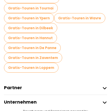
Food-Touren in Brügge
Gratis-Touren in Tournai
Kostenlose Führungen in der Nähe Market Square
Gratis-Touren in Ypern
Gratis-Touren in Wavre
Kostenlose Führungen in der Nähe Belfry of Bruges
Gratis-Touren in Dilbeek
Kostenlose Führungen in der Nähe Church of Our Lady Bruges
Gratis-Touren in Hannut
Gratis-Touren in De Panne
Gratis-Touren in Zaventem
Gratis-Touren in Loppem
Partner
Freetour Beitreten
Unternehmen
Anbieter-Anmeldung