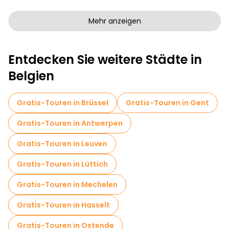
Kostenlose Rundgänge für Familien in Brügge
Mehr anzeigen
Selbstgeführte Touren in Brügge
Entdecken Sie weitere Städte in
Kostenlose Grusel- und Legendenführungen in Brügge
Belgien
Museen in Brügge
Kostenlose Altstadtbesichtigung in Brügge
Gratis-Touren in Brüssel
Gratis-Touren in Gent
Führungen für kleine Gruppen in Brügge
Gratis-Touren in Antwerpen
Markttouren in Brügge
Gratis-Touren in Leuven
Lokale Verkostungstouren in Brügge
Gratis-Touren in Lüttich
Kostenlose Tagesausflüge in Brügge
Gratis-Touren in Mechelen
Kostenlose Nachtwanderungen in Brügge
Gratis-Touren in Hasselt
Fahrradtouren in Brügge
Gratis-Touren in Ostende