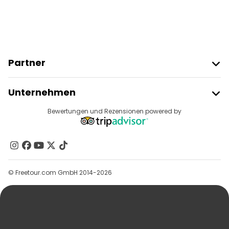
Partner
Freetour Beitreten
Unternehmen
Anbieter-Anmeldung
Reiseziele
Bewertungen und Rezensionen powered by
Affiliate-Programm
Über Uns
Kontakt
Gruppen
© Freetour.com GmbH 2014-2026
Hilfe
Blog
Presse
Sicherheit Und Datenschutz