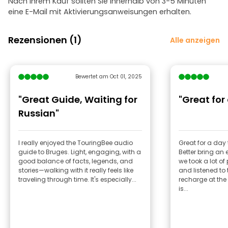
Nach Ihrem Kauf sollten Sie innerhalb von 3-5 Minuten
eine E-Mail mit Aktivierungsanweisungen erhalten.
Rezensionen (1)
Alle anzeigen
Bewertet am Oct 01, 2025
"Great Guide, Waiting for
"Great for 
Russian"
I really enjoyed the TouringBee audio
Great for a day 
guide to Bruges. Light, engaging, with a
Better bring an
good balance of facts, legends, and
we took a lot o
stories—walking with it really feels like
and listened to 
traveling through time. It's especially...
recharge at the
is...