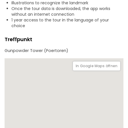
hübsche Gasse einbiegen und zur Route zurückkehren,
Illustrations to recognize the landmark
etwas auslassen, das Sie persönlich nicht interessiert, oder
Once the tour data is downloaded, the app works
sich die Aufnahme noch einmal anhören.
without an internet connection
Die Tour beginnt in der Nähe des Bahnhofs, ideal für einen
1 year access to the tour in the language of your
Tagesausflug, und endet auf dem Marktplatz.
choice
Treffpunkt
Gunpowder Tower (Poertoren)
In Google Maps öffnen