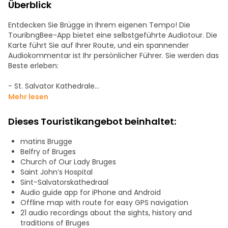
Überblick
Entdecken Sie Brügge in Ihrem eigenen Tempo! Die
TouribngBee-App bietet eine selbstgeführte Audiotour. Die
Karte führt Sie auf Ihrer Route, und ein spannender
Audiokommentar ist Ihr persönlicher Führer. Sie werden das
Beste erleben:
- St. Salvator Kathedrale
- Beginenhof Ten Wijngaarde
Mehr lesen
- Burgplatz
- Belfort
Dieses Touristikangebot beinhaltet:
- Die malerischsten Straßen und Quais
matins Brugge
Mit 21 Punkten ist die Erzählung eines Historikers zugänglich,
Belfry of Bruges
frei von Komplexität und reich an Geschichte und
Church of Our Lady Bruges
Legenden. Entdecken Sie die kulinarischen und
Saint John’s Hospital
gastronomischen Genüsse von Brügge.
Sint-Salvatorskathedraal
Genießen Sie die Tour in Ihrem eigenen Tempo, ohne eine
Audio guide app for iPhone and Android
Reisegruppe. Sie können den Audioguide an jeder
Offline map with route for easy GPS navigation
beliebigen Stelle unterbrechen, um sich in einem Café
21 audio recordings about the sights, history and
auszuruhen oder Souvenirs zu kaufen. Sie können in jede
traditions of Bruges