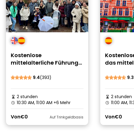
Kostenlose
Kostenlos
mittelalterliche Führung
das mittel
durch Brügge mit
Brügge mit
Schokoladenverkostung
Schokola
9.4
(393)
9.3
2 stunden
2 stunden
10:30 AM, 11:00 AM
+6 Mehr
11:00 AM, 1
Von
€0
Von
€0
Auf Trinkgeldbasis