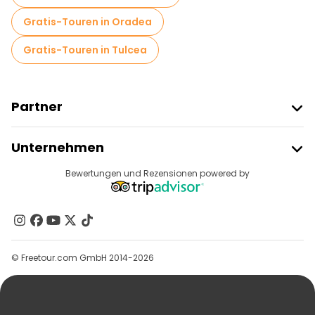
Gratis-Touren in Oradea
Gratis-Touren in Tulcea
Partner
Freetour Beitreten
Unternehmen
Anbieter-Anmeldung
Reiseziele
Bewertungen und Rezensionen powered by
Affiliate-Programm
Über Uns
Kontakt
Gruppen
© Freetour.com GmbH 2014-2026
Hilfe
Blog
Presse