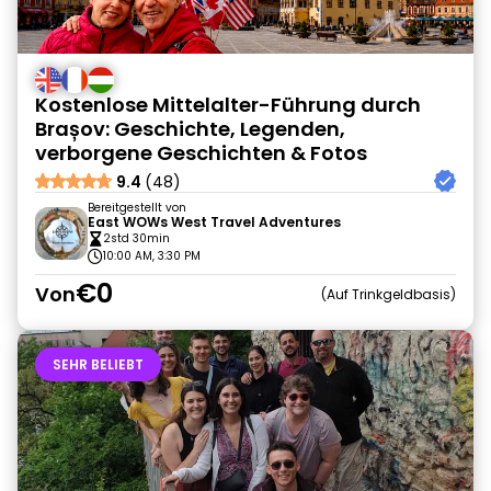
Kostenlose Mittelalter-Führung durch
Brașov: Geschichte, Legenden,
verborgene Geschichten & Fotos
9.4
(48)
Bereitgestellt von
East WOWs West Travel Adventures
2std 30min
10:00 AM, 3:30 PM
€0
Von
Auf Trinkgeldbasis
SEHR BELIEBT