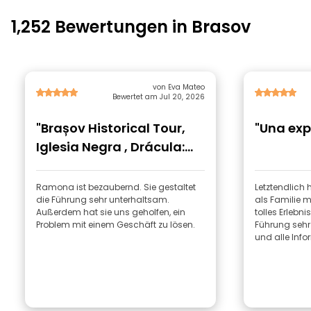
1,252 Bewertungen in Brasov
von Eva Mateo
Bewertet am Jul 20, 2026
"Brașov Historical Tour,
"Una exp
Iglesia Negra , Drácula:
Aventuras y Amo"
Ramona ist bezaubernd. Sie gestaltet
Letztendlich 
die Führung sehr unterhaltsam.
als Familie 
Außerdem hat sie uns geholfen, ein
tolles Erlebni
Problem mit einem Geschäft zu lösen.
Führung sehr
und alle Info