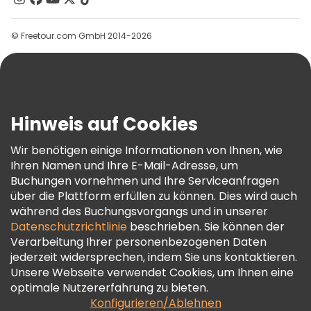
Gruppen
© Freetour.com GmbH 2014-2026
Hilfe
Blog
Presse
Sicherheit Und Datenschutz
Hinweis auf Cookies
AGB Und Rechtliches
Wir benötigen einige Informationen von Ihnen, wie
Cookie-Richtlinie
Ihren Namen und Ihre E-Mail-Adresse, um
Freetour Auszeichnungen
Buchungen vornehmen und Ihre Serviceanfragen
über die Plattform erfüllen zu können. Dies wird auch
Treueprogramm
während des Buchungsvorgangs und in unserer
Datenschutzrichtlinie
beschrieben. Sie können der
Verarbeitung Ihrer personenbezogenen Daten
jederzeit widersprechen, indem Sie uns kontaktieren.
Unsere Webseite verwendet Cookies, um Ihnen eine
optimale Nutzererfahrung zu bieten.
Konfigurieren/Ablehnen