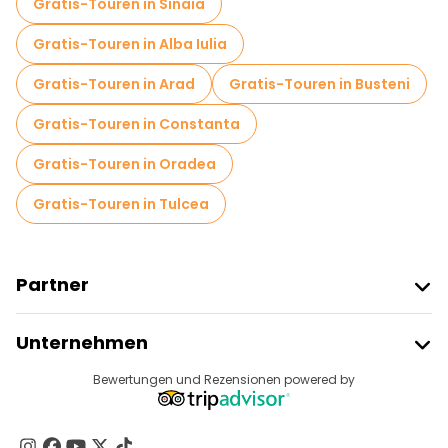
Gratis-Touren in Sinaia
Gratis-Touren in Alba Iulia
Gratis-Touren in Arad
Gratis-Touren in Busteni
Gratis-Touren in Constanta
Gratis-Touren in Oradea
Gratis-Touren in Tulcea
Partner
Freetour Beitreten
Unternehmen
Anbieter-Anmeldung
Reiseziele
Bewertungen und Rezensionen powered by
Affiliate-Programm
Über Uns
Kontakt