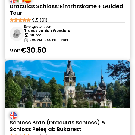
Draculas Schloss: Eintrittskarte + Guided
Tour
9.5
(91)
Bereitgestellt von
Transylvanian Wonders
1 stunde
10:00 AM, 12:00 PM
+1 Mehr
€30.50
Von
Schloss Bran (Draculas Schloss) &
Schloss Peleș ab Bukarest