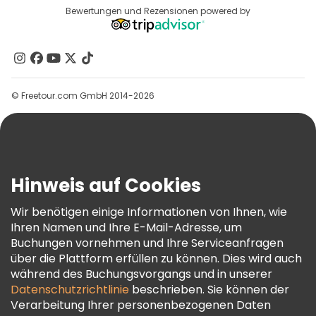
Reiseziele
Bewertungen und Rezensionen powered by
Affiliate-Programm
Über Uns
Kontakt
Gruppen
© Freetour.com GmbH 2014-2026
Hilfe
Blog
Presse
Sicherheit Und Datenschutz
Hinweis auf Cookies
AGB Und Rechtliches
Wir benötigen einige Informationen von Ihnen, wie
Cookie-Richtlinie
Ihren Namen und Ihre E-Mail-Adresse, um
Freetour Auszeichnungen
Buchungen vornehmen und Ihre Serviceanfragen
über die Plattform erfüllen zu können. Dies wird auch
Treueprogramm
während des Buchungsvorgangs und in unserer
Datenschutzrichtlinie
beschrieben. Sie können der
Verarbeitung Ihrer personenbezogenen Daten