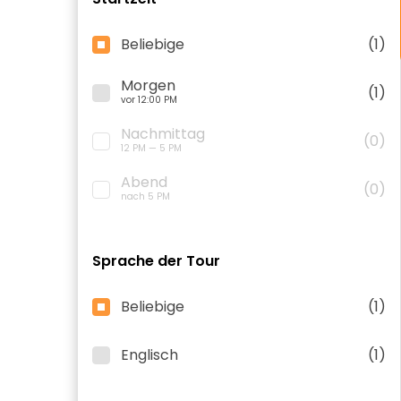
Beliebige
(1)
Morgen
(1)
vor 12:00 PM
Nachmittag
(0)
12 PM — 5 PM
Abend
(0)
nach 5 PM
Sprache der Tour
Beliebige
(1)
Englisch
(1)