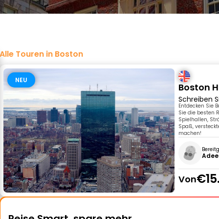
Alle Touren in Boston
NEU
Boston H
Schreiben S
Entdecken Sie B
Sie die besten 
Spielhallen, St
Spaß, versteckt
machen!
Bereit
Adeel
€15
Von
Reise Smart, spare mehr