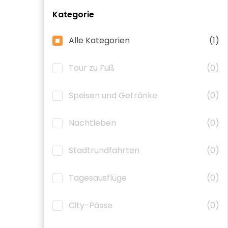
Kategorie
Alle Kategorien
(1)
Tour zu Fuß
(0)
Speisen und Getränke
(0)
Nachtleben
(0)
Stadtrundfahrten
(0)
Tagesausflüge
(0)
City-Pässe
(0)