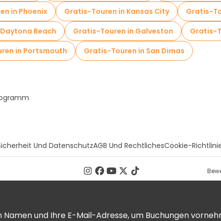
en in Phoenix
Gratis-Touren in Kansas City
Gratis-To
n Daytona Beach
Gratis-Touren in Galveston
Gratis-T
uren in Portsmouth
Gratis-Touren in San Dimas
Programm
Sicherheit Und Datenschutz
AGB Und Rechtliches
Cookie-Richtlini
Bewe
ren Namen und Ihre E-Mail-Adresse, um Buchungen vorneh