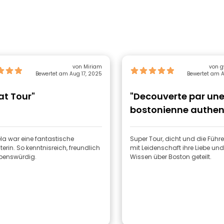
von Miriam
von g
Bewertet am Aug 17, 2025
Bewertet am A
at Tour"
"Decouverte par une
bostonienne authen
la war eine fantastische
Super Tour, dicht und die Führe
isreich, freundlich
mit Leidenschaft ihre Liebe und
ebenswürdig.
Wissen über Boston geteilt.