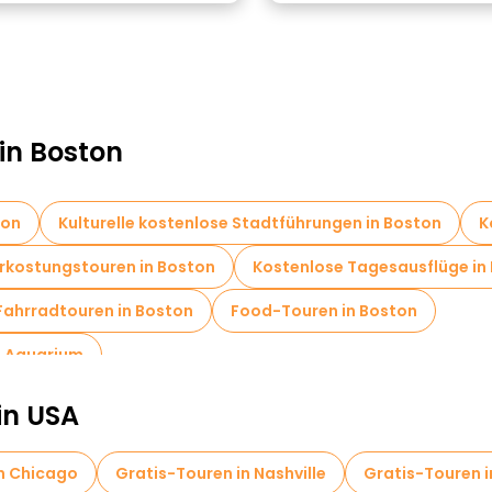
in Boston
ton
Kulturelle kostenlose Stadtführungen in Boston
K
rkostungstouren in Boston
Kostenlose Tagesausflüge in
Fahrradtouren in Boston
Food-Touren in Boston
d Aquarium
in USA
in Chicago
Gratis-Touren in Nashville
Gratis-Touren i