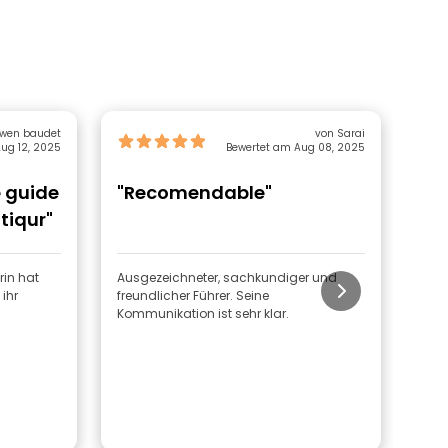
wen baudet
von Sarai
ug 12, 2025
Bewertet am Aug 08, 2025
 guide
"Recomendable"
"G
tiqur"
rin hat
Ausgezeichneter, sachkundiger und
Die Tour
 ihr
freundlicher Führer. Seine
besu
Kommunikation ist sehr klar.
wir habe
für 