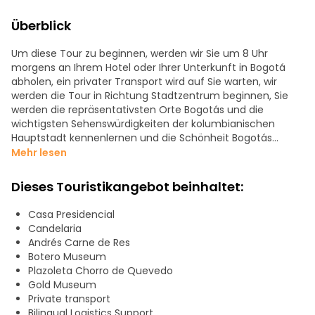
Überblick
Um diese Tour zu beginnen, werden wir Sie um 8 Uhr
morgens an Ihrem Hotel oder Ihrer Unterkunft in Bogotá
abholen, ein privater Transport wird auf Sie warten, wir
werden die Tour in Richtung Stadtzentrum beginnen, Sie
werden die repräsentativsten Orte Bogotás und die
wichtigsten Sehenswürdigkeiten der kolumbianischen
Hauptstadt kennenlernen und die Schönheit Bogotás
genießen.
Mehr lesen
Lernen Sie die jüngste Geschichte und die aktuelle
Dieses Touristikangebot beinhaltet:
politische Situation des Landes kennen, indem Sie das
historische Zentrum besichtigen und einen ersten Eindruck
Casa Presidencial
von dieser riesigen, bunten Stadt gewinnen.
Candelaria
Andrés Carne de Res
Genießen Sie einen Rundgang durch "La Candelaria" und
Botero Museum
besuchen Sie den Simón Bolívar-Platz, das
Plazoleta Chorro de Quevedo
Präsidentenhaus, das Fernando Botero-Museum oder das
Gold Museum
Goldmuseum und entdecken Sie den ältesten Platz
Private transport
Bogotás: "El Chorro de Quevedo".
Bilingual Logistics Support