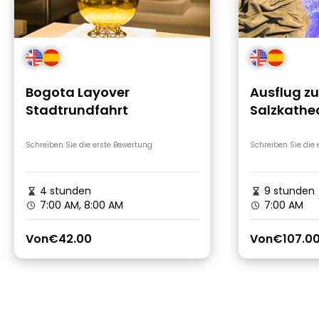
Bogota Layover
Ausflug zu
Stadtrundfahrt
Salzkathe
Lagune vo
Bogota
Schreiben Sie die erste Bewertung
Schreiben Sie die
4 stunden
9 stunden
7:00 AM, 8:00 AM
7:00 AM
Von
€42.00
Von
€107.0