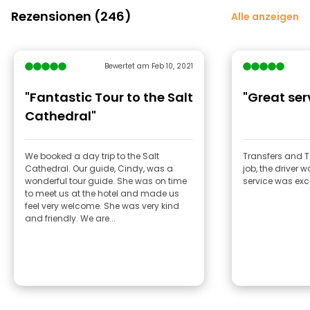
Rezensionen (246)
Alle anzeigen
Bewertet am Feb 10, 2021
"Fantastic Tour to the Salt
"Great ser
Cathedral"
We booked a day trip to the Salt
Transfers and T
Cathedral. Our guide, Cindy, was a
job, the driver 
wonderful tour guide. She was on time
service was exc
to meet us at the hotel and made us
feel very welcome. She was very kind
and friendly. We are...