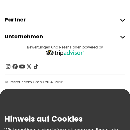
Partner
Freetour Beitreten
Unternehmen
Anbieter-Anmeldung
Reiseziele
Bewertungen und Rezensionen powered by
Affiliate-Programm
Über Uns
Kontakt
Gruppen
© Freetour.com GmbH 2014-2026
Hilfe
Blog
Presse
Sicherheit Und Datenschutz
Hinweis auf Cookies
AGB Und Rechtliches
Wir benötigen einige Informationen von Ihnen, wie