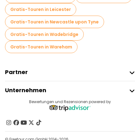
Gratis-Touren in Leicester
Gratis-Touren in Newcastle upon Tyne
Gratis-Touren in Wadebridge
Gratis-Touren in Wareham
Partner
Freetour Beitreten
Unternehmen
Anbieter-Anmeldung
Reiseziele
Bewertungen und Rezensionen powered by
Affiliate-Programm
Über Uns
Kontakt
Gruppen
© Freetour.com GmbH 2014-2026