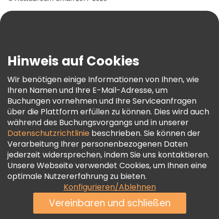
Hilfe
Blog
Presse
Sicherheit Und Datenschutz
Hinweis auf Cookies
AGB Und Rechtliches
Wir benötigen einige Informationen von Ihnen, wie
Cookie-Richtlinie
Ihren Namen und Ihre E-Mail-Adresse, um
Freetour Auszeichnungen
Buchungen vornehmen und Ihre Serviceanfragen
über die Plattform erfüllen zu können. Dies wird auch
Treueprogramm
während des Buchungsvorgangs und in unserer
Datenschutzrichtlinie
beschrieben. Sie können der
Verarbeitung Ihrer personenbezogenen Daten
jederzeit widersprechen, indem Sie uns kontaktieren.
Unsere Webseite verwendet Cookies, um Ihnen eine
optimale Nutzererfahrung zu bieten.
Konfigurieren/Ablehnen
Vereinbaren und schließen