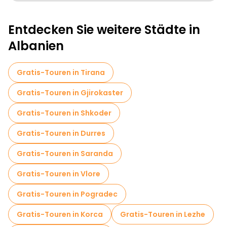
Kostenlose Rundgänge für Familien in Berat
Entdecken Sie weitere Städte in
Sportaktivitäten in Berat
Museen in Berat
Albanien
Führungen für kleine Gruppen in Berat
Lokale Verkostungstouren in Berat
Gratis-Touren in Tirana
Kostenlose Tagesausflüge in Berat
Gratis-Touren in Gjirokaster
Fahrradtouren in Berat
Food-Touren in Berat
Gratis-Touren in Shkoder
Kostenlose Führungen in der Nähe Berat Castle
Gratis-Touren in Durres
Kostenlose Führungen in der Nähe Ruins of the Red Mosque
Gratis-Touren in Saranda
Kostenlose Führungen in der Nähe QATO ALBANIA TOUR OPERATOR
Gratis-Touren in Vlore
Gratis-Touren in Pogradec
Gratis-Touren in Korca
Gratis-Touren in Lezhe