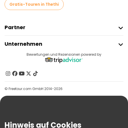
Gratis-Touren in Thethi
Partner
Freetour Beitreten
Unternehmen
Anbieter-Anmeldung
Reiseziele
Bewertungen und Rezensionen powered by
Affiliate-Programm
Über Uns
Kontakt
Gruppen
© Freetour.com GmbH 2014-2026
Hilfe
Blog
Presse
Sicherheit Und Datenschutz
Hinweis auf Cookies