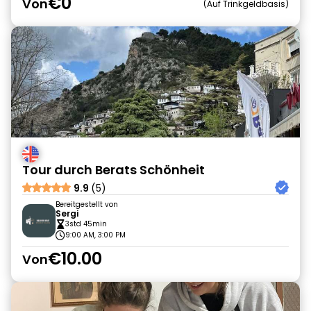
€0
Von
Auf Trinkgeldbasis
Tour durch Berats Schönheit
9.9
(5)
Bereitgestellt von
Sergi
3std 45min
9:00 AM, 3:00 PM
€10.00
Von