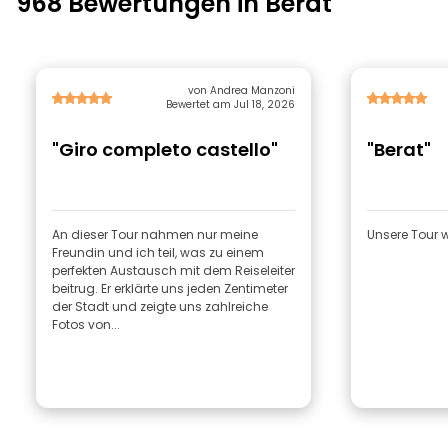
968 Bewertungen in Berat
von Andrea Manzoni
Bewertet am Jul 18, 2026
"Giro completo castello"
"Berat"
An dieser Tour nahmen nur meine
Unsere Tour 
Freundin und ich teil, was zu einem
perfekten Austausch mit dem Reiseleiter
beitrug. Er erklärte uns jeden Zentimeter
der Stadt und zeigte uns zahlreiche
Fotos von...