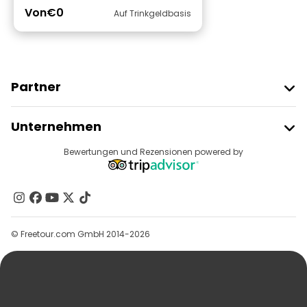
Von
€0
Auf Trinkgeldbasis
Partner
Freetour Beitreten
Unternehmen
Anbieter-Anmeldung
Reiseziele
Bewertungen und Rezensionen powered by
Affiliate-Programm
Über Uns
Kontakt
Gruppen
© Freetour.com GmbH 2014-2026
Hilfe
Blog
Presse
Sicherheit Und Datenschutz