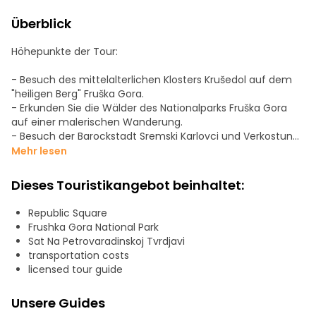
Überblick
Höhepunkte der Tour:
- Besuch des mittelalterlichen Klosters Krušedol auf dem
"heiligen Berg" Fruška Gora.
- Erkunden Sie die Wälder des Nationalparks Fruška Gora
auf einer malerischen Wanderung.
- Besuch der Barockstadt Sremski Karlovci und Verkostung
lokaler serbischer Weine im Weinkeller.
Mehr lesen
- Entdecken Sie die Geheimnisse der Festung Petrovaradin
aus dem 17. Jahrhundert.
Dieses Touristikangebot beinhaltet:
- Jahrhundert. Genießen Sie einen Rundgang durch Novi
Sad und erfahren Sie mehr über die Geschichte und Kultur
Republic Square
der Stadt.
Frushka Gora National Park
Sat Na Petrovaradinskoj Tvrdjavi
transportation costs
licensed tour guide
Unsere Guides