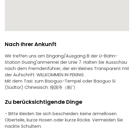
Baoguo-Tempel
Changchun-Tempel (Außenansicht)
Stadtgarten Changchunyuan
Niujie-Lebensmittelstraße
Niujie-Moschee (außen)
Fayuan-Tempel
Lanman Hutong
Nach Ihrer Ankunft
Wir treffen uns am Eingang/Ausgang B der U-Bahn-
Station Guang'anmennei der Linie 7. Halten Sie Ausschau
nach dem Fremdenführer, der ein kleines Transparent mit
der Aufschrift: WILLKOMMEN IN PEKING.
Mit dem Taxi: zum Baoguo-Tempel oder Baoguo Si
(Südtor) Chinesisch: 报国寺（南门
Zu berücksichtigende Dinge
- Bitte kleiden Sie sich bescheiden: keine ärmellosen
Oberteile, kurze Hosen oder kurze Röcke. Vermeiden Sie
nackte Schultern.