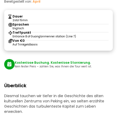
Bereitgestellt von:
April
Dauer
2std 15min
Sprachen
Englisch
Treffpunkt
Entrance B of Guang'anmennei station (Line 7)
Von €0
Auf Trinkgeldbasis
Kostenlose Buchung. Kostenlose Stornierung.
Kein fester Preis – zahlen Sie, was Ihnen die Tour wert ist.
Überblick
Diesmal tauchen wir tiefer in die Geschichte des alten
kulturellen Zentrums von Peking ein, wo selten erzählte
Geschichten das turbulenteste Kapitel zum Leben
erwecken.