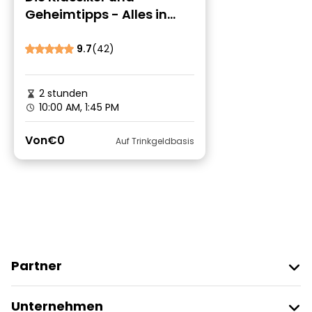
Geheimtipps - Alles in
einem Rundgang durch
Peking
9.7
(42)
2 stunden
10:00 AM, 1:45 PM
Von
€0
Auf Trinkgeldbasis
Partner
Freetour Beitreten
Unternehmen