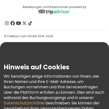
Anbieter-Anmeldung
Reiseziele
Bewertungen und Rezensionen powered by
Affiliate-Programm
Über Uns
Kontakt
Gruppen
© Freetour.com GmbH 2014-2026
Hilfe
Blog
Presse
Sicherheit Und Datenschutz
Hinweis auf Cookies
AGB Und Rechtliches
Wir benötigen einige Informationen von Ihnen, wie
Cookie-Richtlinie
Ihren Namen und Ihre E-Mail-Adresse, um
Freetour Auszeichnungen
Buchungen vornehmen und Ihre Serviceanfragen
über die Plattform erfüllen zu können. Dies wird auch
Treueprogramm
während des Buchungsvorgangs und in unserer
Datenschutzrichtlinie
beschrieben. Sie können der
Verarbeitung Ihrer personenbezogenen Daten