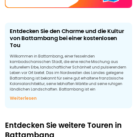
Entdecken Sie den Charme und die Kultur
von Battambang bei einer kostenlosen
Tou
Willkommen in Battambang, einer fesselnden
kambodschanischen Stadt, die eine reiche Mischung aus
kulturellem Erbe, landschaftlicher Schönheit und pulsierendem
Leben vor Ort bietet. Das im Nordwesten des Landes gelegene
Battambang ist bekannt für seine gut erhaltene französische
Kolonialarchitektur, seine lebhaften Märkte und seine ruhigen
ländlichen Landschaften. Battambang ist ein
ausgezeichneter Ausgangspunkt, um den traditionellen
Weiterlesen
Charme des kambodschanischen Lebens jenseits der
geschäftigen Hauptstadt zu erkunden.
Eine der interessantesten Möglichkeiten, Battambang zu
entdecken, ist die Teilnahme an einer kostenlosen Tour. Diese
Entdecken Sie weitere Touren in
Touren bieten ein intensives Erlebnis und führen die Besucher
zu den wichtigsten Sehenswürdigkeiten und versteckten
Battambang