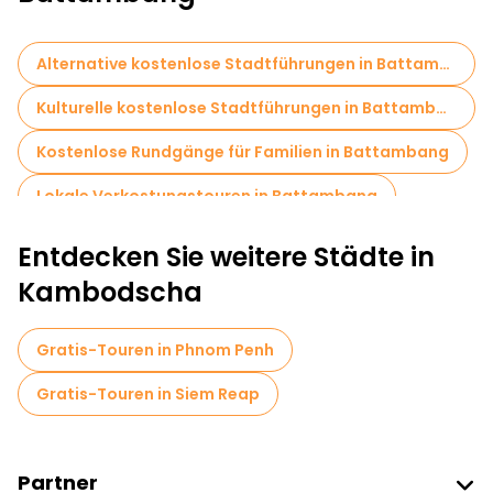
Juwelen der Stadt. Beginnen Sie Ihre Erkundungstour im
Stadtzentrum, wo Sie elegante Kolonialgebäude und belebte
Märkte mit lokalen Produkten und Kunsthandwerk vorfinden. Die
kostenlose Tour umfasst auch Besuche wichtiger
Alternative kostenlose Stadtführungen in Battambang
Sehenswürdigkeiten wie des Wat Banon-Tempels, der für seine
beeindruckende Sammlung alter Khmer-Skulpturen berühmt
Kulturelle kostenlose Stadtführungen in Battambang
ist, und eine Fahrt mit dem Bambuszug, der eine einzigartige
und malerische Reise durch die Landschaft bietet.
Kostenlose Rundgänge für Familien in Battambang
Lokale Verkostungstouren in Battambang
Kostenlose Tagesausflüge in Battambang
Entdecken Sie weitere Städte in
Kambodscha
Gratis-Touren in Phnom Penh
Gratis-Touren in Siem Reap
Partner