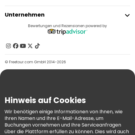
Freetour Beitreten
Unternehmen
Anbieter-Anmeldung
Reiseziele
Bewertungen und Rezensionen powered by
Affiliate-Programm
Über Uns
Kontakt
Gruppen
© Freetour.com GmbH 2014-2026
Hilfe
Blog
Presse
Sicherheit Und Datenschutz
Hinweis auf Cookies
AGB Und Rechtliches
Wir benötigen einige Informationen von Ihnen, wie
Cookie-Richtlinie
Ihren Namen und Ihre E-Mail-Adresse, um
Freetour Auszeichnungen
Buchungen vornehmen und Ihre Serviceanfragen
über die Plattform erfüllen zu können. Dies wird auch
Treueprogramm