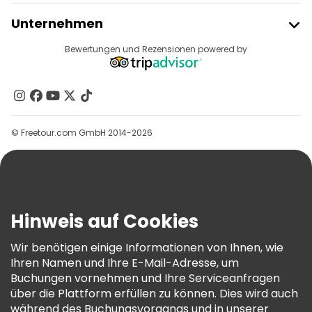
Freetour Beitreten
Unternehmen
Anbieter-Anmeldung
Reiseziele
Bewertungen und Rezensionen powered by
Affiliate-Programm
Über Uns
Kontakt
Gruppen
© Freetour.com GmbH 2014-2026
Hilfe
Blog
Presse
Sicherheit Und Datenschutz
Hinweis auf Cookies
AGB Und Rechtliches
Wir benötigen einige Informationen von Ihnen, wie
Cookie-Richtlinie
Ihren Namen und Ihre E-Mail-Adresse, um
Freetour Auszeichnungen
Buchungen vornehmen und Ihre Serviceanfragen
über die Plattform erfüllen zu können. Dies wird auch
Treueprogramm
während des Buchungsvorgangs und in unserer