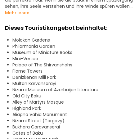
die perfekte Tour, wenn Sie die Stadt in einem Spaziergang
sehen, ihre Seele verstehen und ihre Winde spüren wollen.
Am Ende werden Sie wissen, warum Baku die Stadt der
Mehr lesen
Winde genannt wird und warum ihr Herz seit jeher in Stein
gemeißelt ist.
Dieses Touristikangebot beinhaltet:
- Beginnend in der Ruhe des Khagani-Gartens unter
Molokan Gardens
flüsternden Bäumen
Philarmonia Garden
- Schlendern Sie durch das elegante Treiben der Nizami-
Museum of Miniature Books
Straße
Mini-Venice
- Spüren Sie die kaspische Brise, wenn Sie die Rasulzadeh-
Palace of The Shirvanshahs
Straße entlanggehen
Flame Towers
- Den Baku-Boulevard am Meer entlang schlendern
Dənizkənarı Milli Park
- Innehalten an skurrilen Orten wie Mini-Venedig und dem
Multan Karvansarayi
Teppichmuseum
Nizami Museum of Azerbaijan Literature
- Aufstieg zum Highland Park, um das beste Panorama der
Old City Baku
Stadt zu genießen
Alley of Martyrs Mosque
- Schweigen in der Märtyrergasse und Moschee
Highland Park
- Blick auf die feurige Skyline vom Aussichtspunkt Flame
Aliagha Vahid Monument
Towers
Nizami Street (Torgovy)
- Durch das Alte Stadttor in ein steinernes Labyrinth aus
Bukhara Caravanserai
Jahrhunderten eintauchen
Gates of Baku
- Entdeckung von Juwelen wie dem Miniaturbuchmuseum,