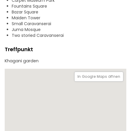
Carpet Museum Park
dem Shirvanshah-Palast, dem Maiden Tower und der
Fountains Square
Juma-Moschee
Bazar Square
Maiden Tower
Small Caravanserai
Juma Mosque
Two storied Caravanserai
Treffpunkt
Khagani garden
In Google Maps öffnen