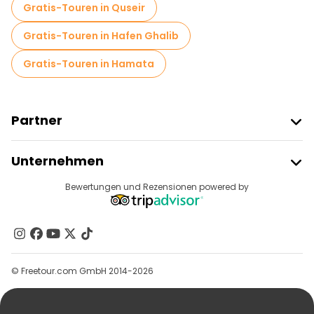
Gratis-Touren in Quseir
Gratis-Touren in Hafen Ghalib
Gratis-Touren in Hamata
Partner
Freetour Beitreten
Unternehmen
Anbieter-Anmeldung
Reiseziele
Bewertungen und Rezensionen powered by
Affiliate-Programm
Über Uns
Kontakt
Gruppen
© Freetour.com GmbH 2014-2026
Hilfe
Blog