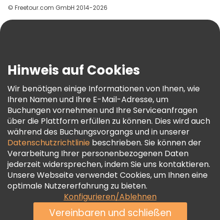
© Freetour.com GmbH 2014-2026
Hilfe
Blog
Presse
Sicherheit Und Datenschutz
Hinweis auf Cookies
AGB Und Rechtliches
Wir benötigen einige Informationen von Ihnen, wie
Cookie-Richtlinie
Ihren Namen und Ihre E-Mail-Adresse, um
Freetour Auszeichnungen
Buchungen vornehmen und Ihre Serviceanfragen
über die Plattform erfüllen zu können. Dies wird auch
Treueprogramm
während des Buchungsvorgangs und in unserer
Datenschutzrichtlinie
beschrieben. Sie können der
Verarbeitung Ihrer personenbezogenen Daten
jederzeit widersprechen, indem Sie uns kontaktieren.
Unsere Webseite verwendet Cookies, um Ihnen eine
optimale Nutzererfahrung zu bieten.
Konfigurieren/Ablehnen
Vereinbaren und schließen