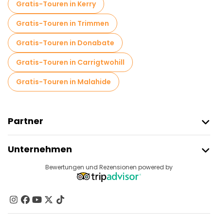
Gratis-Touren in Kerry
Gratis-Touren in Trimmen
Gratis-Touren in Donabate
Gratis-Touren in Carrigtwohill
Gratis-Touren in Malahide
Partner
Freetour Beitreten
Unternehmen
Anbieter-Anmeldung
Reiseziele
Bewertungen und Rezensionen powered by
Affiliate-Programm
Über Uns
Kontakt
Gruppen