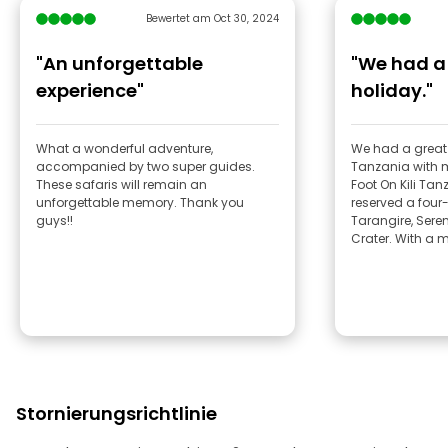
Bewertet am Oct 30, 2024
"An unforgettable
"We had a
experience"
holiday."
What a wonderful adventure,
We had a great 
accompanied by two super guides.
Tanzania with m
These safaris will remain an
Foot On Kili Tan
unforgettable memory. Thank you
reserved a four-
guys!!
Tarangire, Sere
Crater. With a 
Stornierungsrichtlinie