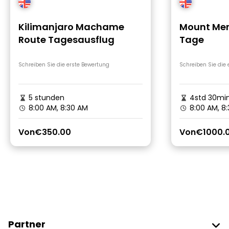
Kilimanjaro Machame
Mount Mer
Route Tagesausflug
Tage
Schreiben Sie die erste Bewertung
Schreiben Sie die
5 stunden
4std 30mi
8:00 AM, 8:30 AM
8:00 AM, 8
Von
€350.00
Von
€1000.
Partner