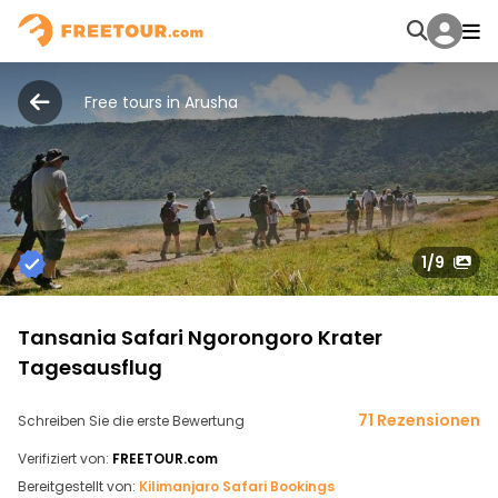
Free tours in Arusha
1
/9
Tansania Safari Ngorongoro Krater
Tagesausflug
71 Rezensionen
Schreiben Sie die erste Bewertung
Verifiziert von:
FREETOUR.com
Bereitgestellt von:
Kilimanjaro Safari Bookings