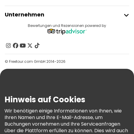
Freetour Beitreten
Unternehmen
Anbieter-Anmeldung
Reiseziele
Bewertungen und Rezensionen powered by
Affiliate-Programm
Über Uns
Kontakt
Gruppen
© Freetour.com GmbH 2014-2026
Hilfe
Blog
Presse
Sicherheit Und Datenschutz
Hinweis auf Cookies
AGB Und Rechtliches
Wir benötigen einige Informationen von Ihnen, wie
Cookie-Richtlinie
Ihren Namen und Ihre E-Mail-Adresse, um
Freetour Auszeichnungen
Buchungen vornehmen und Ihre Serviceanfragen
über die Plattform erfüllen zu können. Dies wird auch
Treueprogramm