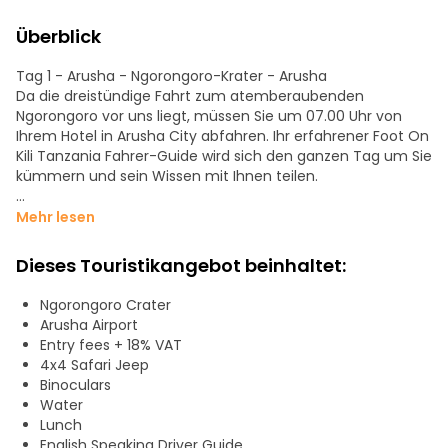
Überblick
Tag 1 - Arusha - Ngorongoro-Krater - Arusha
Da die dreistündige Fahrt zum atemberaubenden
Ngorongoro vor uns liegt, müssen Sie um 07.00 Uhr von
Ihrem Hotel in Arusha City abfahren. Ihr erfahrener Foot On
Kili Tanzania Fahrer-Guide wird sich den ganzen Tag um Sie
kümmern und sein Wissen mit Ihnen teilen.
Sie werden Zeit haben, Ihr Picknick-Lunchpaket zu
Mehr lesen
genießen, das in der Tagestour enthalten ist. Nach einem
wunderbaren Tag, an dem Sie die spektakulären
Dieses Touristikangebot beinhaltet:
Sehenswürdigkeiten und Geräusche dieses wirklich
besonderen Ortes genießen konnten, verlassen wir
Ngorongoro Crater
Ngorongoro gegen 15.00 Uhr und kommen um 18.00 Uhr
Arusha Airport
wieder in Arusha an, wo Sie zu Ihrem Hotel in Arusha-Stadt
Entry fees + 18% VAT
gebracht werden.
4x4 Safari Jeep
Binoculars
Water
Lunch
English Speaking Driver Guide