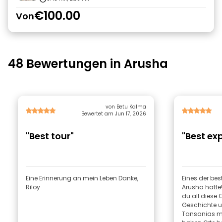
€100.00
Von
48 Bewertungen in Arusha
von Betu Kalma
Bewertet am Jun 17, 2026
"Best tour"
"Best ex
Eine Erinnerung an mein Leben Danke,
Eines der best
Riloy
Arusha hatte!
du all diese 
Geschichte u
Tansanias mit