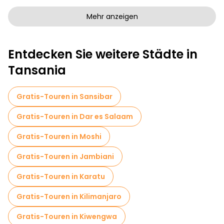
Kunstfreie Stadtführungen in Arusha
Mehr anzeigen
Kostenlose Rundgänge für Familien in Arusha
Entdecken Sie weitere Städte in
Sportaktivitäten in Arusha
Tansania
Kreuzfahrten in Arusha
Museen in Arusha
Führungen für kleine Gruppen in Arusha
Gratis-Touren in Sansibar
Markttouren in Arusha
Gratis-Touren in Dar es Salaam
Lokale Verkostungstouren in Arusha
Gratis-Touren in Moshi
Kostenlose Tagesausflüge in Arusha
Gratis-Touren in Jambiani
Kostenlose Nachtwanderungen in Arusha
Gratis-Touren in Karatu
Fahrradtouren in Arusha
Gratis-Touren in Kilimanjaro
Food-Touren in Arusha
Gratis-Touren in Kiwengwa