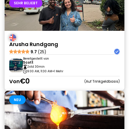
SEHR BELIEBT
Arusha Rundgang
9.7
(25)
Bereitgestellt von
Scott
2std 30min
9:00 AM, 11:30 AM
+1 Mehr
€0
Von
Auf Trinkgeldbasis
NEU