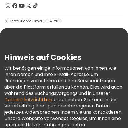
Kontakt
Gruppen
© Freetour.com GmbH 2014-2026
Hilfe
Blog
Presse
Sicherheit Und Datenschutz
Hinweis auf Cookies
AGB Und Rechtliches
Wir benötigen einige Informationen von Ihnen, wie
Cookie-Richtlinie
Ihren Namen und Ihre E-Mail-Adresse, um
Freetour Auszeichnungen
Buchungen vornehmen und Ihre Serviceanfragen
über die Plattform erfüllen zu können. Dies wird auch
Treueprogramm
während des Buchungsvorgangs und in unserer
Datenschutzrichtlinie
beschrieben. Sie können der
Verarbeitung Ihrer personenbezogenen Daten
jederzeit widersprechen, indem Sie uns kontaktieren.
Unsere Webseite verwendet Cookies, um Ihnen eine
optimale Nutzererfahrung zu bieten.