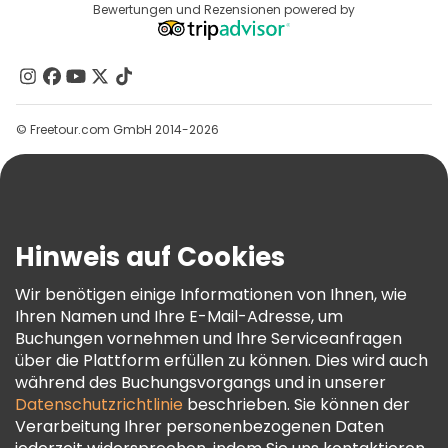
Reiseziele
Bewertungen und Rezensionen powered by
Affiliate-Programm
Über Uns
Kontakt
Gruppen
© Freetour.com GmbH 2014-2026
Hilfe
Blog
Presse
Sicherheit Und Datenschutz
Hinweis auf Cookies
AGB Und Rechtliches
Wir benötigen einige Informationen von Ihnen, wie
Cookie-Richtlinie
Ihren Namen und Ihre E-Mail-Adresse, um
Freetour Auszeichnungen
Buchungen vornehmen und Ihre Serviceanfragen
über die Plattform erfüllen zu können. Dies wird auch
Treueprogramm
während des Buchungsvorgangs und in unserer
Datenschutzrichtlinie
beschrieben. Sie können der
Verarbeitung Ihrer personenbezogenen Daten