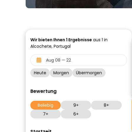
Wir bieten Ihnen
1
Ergebnisse
aus 1 in
Alcochete, Portugal
Heute
Morgen
Übermorgen
Bewertung
Beliebig
9+
8+
7+
6+
Startzeit