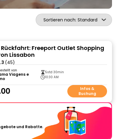
Sortieren nach: Standard
 Rückfahrt: Freeport Outlet Shopping
von Lissabon
.3
(45)
gestellt von
5std 30min
rama Viagens e
10:30 AM
smo
.00
Infos &
Buchung
Angebote und Rabatte.