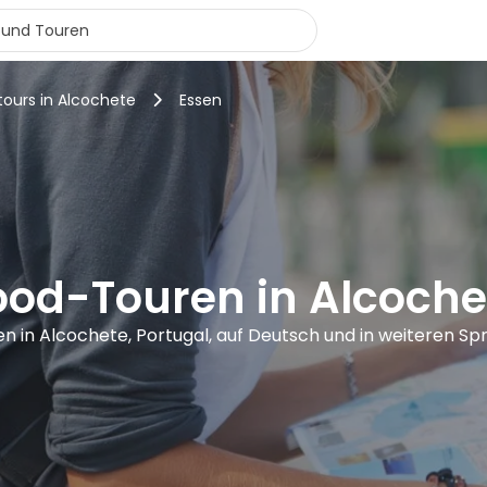
tours in Alcochete
Essen
ood-Touren in Alcoche
en in Alcochete, Portugal, auf Deutsch und in weiteren S