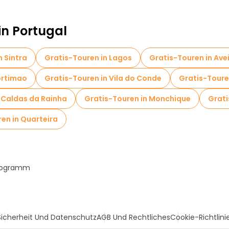
in Portugal
n Sintra
Gratis-Touren in Lagos
Gratis-Touren in Ave
ortimao
Gratis-Touren in Vila do Conde
Gratis-Touren
 Caldas da Rainha
Gratis-Touren in Monchique
Grati
en in Quarteira
Programm
Sicherheit Und Datenschutz
AGB Und Rechtliches
Cookie-Richtlini