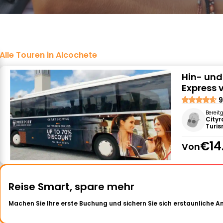
Alle Touren in Alcochete
Hin- und
Express 
9
Bereit
City
Turi
€14
Von
Reise Smart, spare mehr
Machen Sie Ihre erste Buchung und sichern Sie sich erstaunliche 