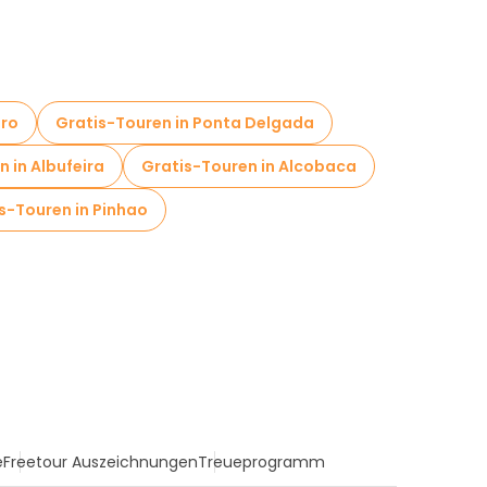
iro
Gratis-Touren in Ponta Delgada
 in Albufeira
Gratis-Touren in Alcobaca
s-Touren in Pinhao
e
Freetour Auszeichnungen
Treueprogramm