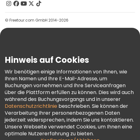
Kontakt
Gruppen
© Freetour.com GmbH 2014-2026
Hilfe
Blog
Presse
Sicherheit Und Datenschutz
Hinweis auf Cookies
AGB Und Rechtliches
Wir benötigen einige Informationen von Ihnen, wie
Cookie-Richtlinie
Ihren Namen und Ihre E-Mail-Adresse, um
Freetour Auszeichnungen
Buchungen vornehmen und Ihre Serviceanfragen
über die Plattform erfüllen zu können. Dies wird auch
Treueprogramm
während des Buchungsvorgangs und in unserer
Datenschutzrichtlinie
beschrieben. Sie können der
Verarbeitung Ihrer personenbezogenen Daten
jederzeit widersprechen, indem Sie uns kontaktieren.
Unsere Webseite verwendet Cookies, um Ihnen eine
optimale Nutzererfahrung zu bieten.