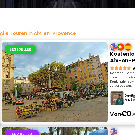
Alle Touren in Aix-en-Provence
BESTSELLER
Kostenlo
Aix-en-
9
Nehmen Sie an u
charmanten Aix
Denkmäler sowie
zu verpassen.
Bereit
Mate
€0
Von
A
SEHR BELIEBT