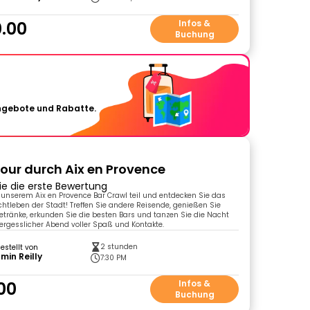
.00
Infos &
Buchung
Angebote und Rabatte.
our durch Aix en Provence
ie die erste Bewertung
nserem Aix en Provence Bar Crawl teil und entdecken Sie das
htleben der Stadt! Treffen Sie andere Reisende, genießen Sie
tränke, erkunden Sie die besten Bars und tanzen Sie die Nacht
ergesslicher Abend voller Spaß und Kontakte.
2 stunden
gestellt von
min Reilly
7:30 PM
00
Infos &
Buchung