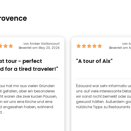
rovence
von Amber Vaillancourt
von I
Bewertet am May 20, 2026
Bewertet am M
at tour - perfect
"A tour of Aix"
 for a tired traveler!"
our hat mir aus vielen Gründen
Édouard war sehr informativ u
t gefallen, aber ein besonderes
uns auf viele interessante Detai
ht waren die zwei kurzen Pausen,
wir sonst nicht bemerkt oder z
n wir uns eine Kirche und eine
gewusst hätten. Außerdem gab
 angesehen haben, während
nützliche Tipps zu Restaurants 
...