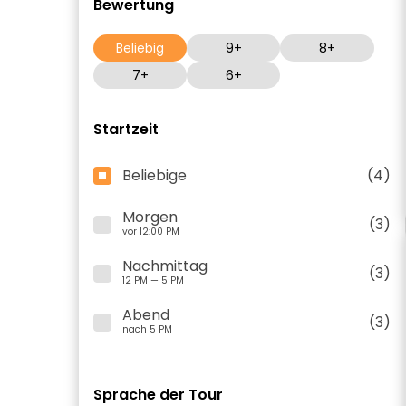
Bewertung
Beliebig
9+
8+
7+
6+
Startzeit
Beliebige
(4)
Morgen
(3)
vor 12:00 PM
Nachmittag
(3)
12 PM — 5 PM
Abend
(3)
nach 5 PM
Sprache der Tour