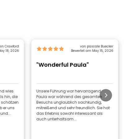
ain Crawford
von pascale Buecker
ay 18, 2026
Bewertet am May 15, 2026
"Wonderful Paula"
"T
en
nd wies
Unsere Führung war hervorragend.
Eine
ls hin, die
Paula war während des gesamten
schö
u schätzen
Besuchs unglaublich sachkundig,
Prov
 er uns
mitreißend und sehr freundlich. Sie hat
sehr
und...
das Erlebnis sowohl interessant als
auf 
auch unterhaltsam...