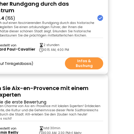
cher Rundgang durch das
ntrum
.4
(155)
ch auf einen faszinierenden Rundgang durch das historische
egleiten Sie einen ortskundigen Führer, der Ihnen die
ätze dieser schönen Stadt zeigt. Erkunden Sie historische
estaunen Sie die prächtigen mittelalterlichen Kirchen.
2 stunden
gestellt von
rd Paul-Cavallier
10:15 AM, 4:00 PM
Infos &
uf Trinkgeldbasis
Buchung
 Sie Aix-en-Provence mit einem
Experten
ie die erste Bewertung
en Charme von Aix-en-Provence mit lokalen Experten! Entdecken
hte, die Kultur und die Geheimnisse dieser Perle Südfrankreichs
 durch die Stadt. AIX-erleben Sie den Zauber noch heute!
s nicht!
1std 30min
gestellt von
min Reilly
10:30 AM, 2:30 PM
+1 Mehr