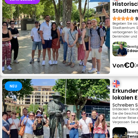
Historis
Stadtze
9
Begeben Sie si
Stadtzentrum: B
verborgenen Sch
Denkmäler und b
Bereit
Edoua
€0
Von
A
NEU
Erkunden
lokalen 
Schreiben S
Entdecken Sie d
Sie die Geschic
auf einer Reise
Verpassen Sie e
Bereit
Benja