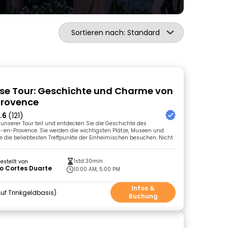
Sortieren nach: Standard
se Tour: Geschichte und Charme von
Provence
.6
(121)
nserer Tour teil und entdecken Sie die Geschichte des
-en-Provence. Sie werden die wichtigsten Plätze, Museen und
 die beliebtesten Treffpunkte der Einheimischen besuchen. Nicht
1std 30min
gestellt von
o Cortes Duarte
10:00 AM, 5:00 PM
Infos &
uf Trinkgeldbasis
Buchung