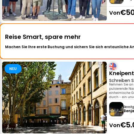
€50
Von
Reise Smart, spare mehr
Machen Sie Ihre erste Buchung und sichern Sie sich erstaunliche 
NEU
Kneipent
Schreiben S
Nehmen Sie an u
pulsierende Nac
einheimische Ge
durch - ein unv
Bereit
Benja
€5.
Von