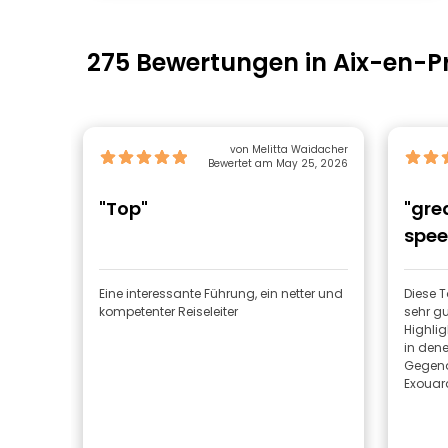
275 Bewertungen in Aix-en-P
von Melitta Waidacher
Bewertet am May 25, 2026
"Top"
"gre
speed
Eine interessante Führung, ein netter und
Diese T
kompetenter Reiseleiter
sehr gu
Highlig
in dene
Gegend
Exouard