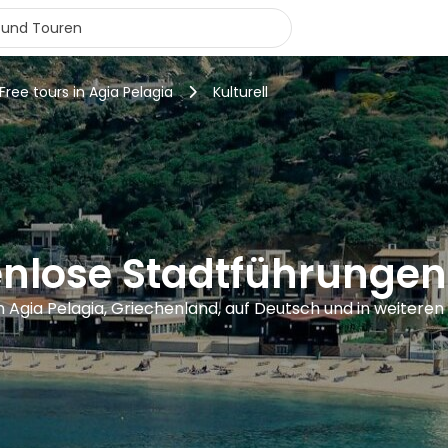
Free tours in Agia Pelagia
Kulturell
enlose Stadtführungen
in Agia Pelagia, Griechenland, auf Deutsch und in weitere