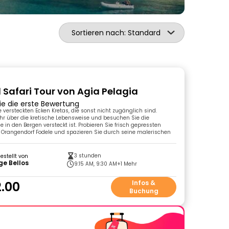
Sortieren nach: Standard
 Safari Tour von Agia Pelagia
ie die erste Bewertung
e versteckten Ecken Kretas, die sonst nicht zugänglich sind.
hr über die kretische Lebensweise und besuchen Sie die
die in den Bergen versteckt ist. Probieren Sie frisch gepressten
 Orangendorf Fodele und spazieren Sie durch seine malerischen
3 stunden
gestellt von
ge Bellos
9:15 AM, 9:30 AM
+1 Mehr
.00
Infos &
Buchung