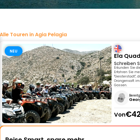
Alle Touren in Agia Pelagia
NEU
Ela Quad
Schreiben S
Erkunden Sie di
Erfahren Sie me
"Geisterstadt", 
Orangensaft im
Gassen.
Bereit
Geor
€42
Von
Reise Smart, spare mehr