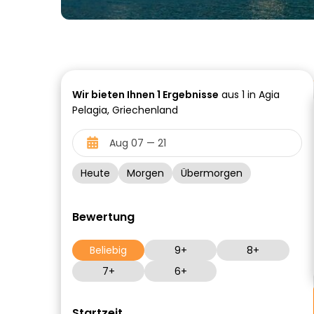
Wir bieten Ihnen
1
Ergebnisse
aus 1 in Agia
Pelagia, Griechenland
Heute
Morgen
Übermorgen
Bewertung
Beliebig
9+
8+
7+
6+
Startzeit