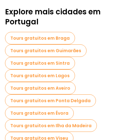
Explore mais cidades em
Passeios de Pub Crawl em Lisboa
Portugal
Passeios autoguiados em Lisboa
Jogos de fuga em Lisboa
Tours gratuitos em Braga
Passeios fotográficos em Lisboa
Tours gratuitos em Guimarães
Bilhetes de entrada em Lisboa
Tours gratuitos em Sintra
Cruzeiros em Lisboa
Tours gratuitos em Lagos
Visitas guiadas gratuitas a locais assustadores e lendários em Lisboa
Tours gratuitos em Aveiro
Museus em Lisboa
Tours gratuitos em Ponta Delgada
Visita guiada gratuita à cidade velha Lisboa
Tours gratuitos em Évora
Visitas ao mercado em Lisboa
Tours gratuitos em Ilha da Madeira
Visitas de degustação locais em Lisboa
Tours gratuitos em Viseu