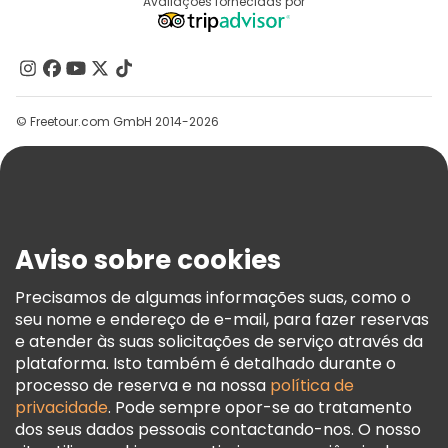
Destinos
Avaliações fornecidas por
Programa De Afiliados
Quem Somos
Contacte-Nos
Grupos
© Freetour.com GmbH 2014-2026
Ajuda
Blog
Imprensa
Segurança E Privacidade
Aviso sobre cookies
Termos E Informações Legais
Política De Cookies
Precisamos de algumas informações suas, como o
seu nome e endereço de e-mail, para fazer reservas
Freetour Prémios
e atender às suas solicitações de serviço através da
Programa De Fidelidade
plataforma. Isto também é detalhado durante o
processo de reserva e na nossa
política de
privacidade
. Pode sempre opor-se ao tratamento
dos seus dados pessoais contactando-nos. O nosso