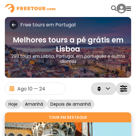
Free tours em Portugal
Melhores tours a pé grátis em
Lisboa
298 tours em Lisboa, Portugal, em português e outros
idiomas
Hoje
Amanhã
Depois de amanhã
TOUR EM DESTAQUE