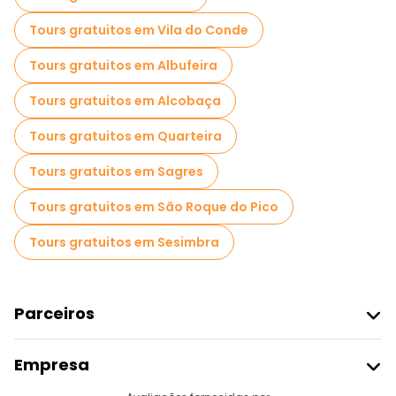
Passeios gratuitos de um dia em Lisboa
Tours gratuitos em Vila do Conde
Passeios a pé noturnos gratuitos em Lisboa
Tours gratuitos em Albufeira
Passeios de bicicleta em Lisboa
Tours gratuitos em Alcobaça
Passeios gastronômicos em Lisboa
Tours gratuitos em Quarteira
Passeios gratuitos perto Commerce Square
Tours gratuitos em Sagres
Passeios gratuitos perto Santa Justa Lift
Tours gratuitos em São Roque do Pico
Passeios gratuitos perto Lisbon Cathedral
Tours gratuitos em Sesimbra
Parceiros
Aderir Ao Freetour
Empresa
Registo Do Fornecedor