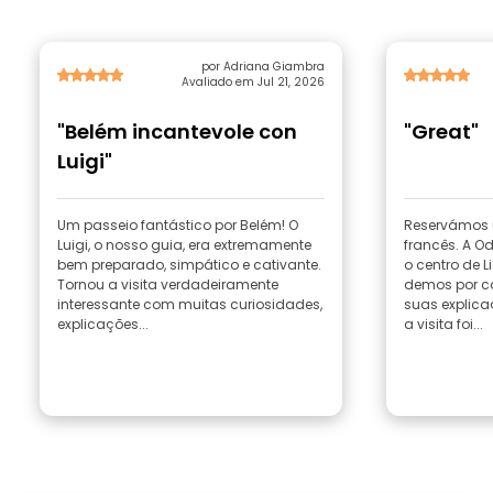
por Adriana Giambra
Avaliado em Jul 21, 2026
"Belém incantevole con
"Great"
Luigi"
Um passeio fantástico por Belém! O
Reservámos 
Luigi, o nosso guia, era extremamente
francês. A Od
bem preparado, simpático e cativante.
o centro de 
Tornou a visita verdadeiramente
demos por c
interessante com muitas curiosidades,
suas explica
explicações...
a visita foi...