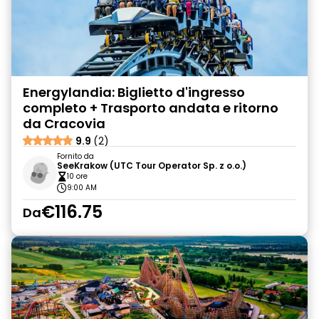
Energylandia: Biglietto d'ingresso
completo + Trasporto andata e ritorno
da Cracovia
9.9
(2)
Fornito da
SeeKrakow (UTC Tour Operator Sp. z o.o.)
10 ore
9:00 AM
€116.75
Da