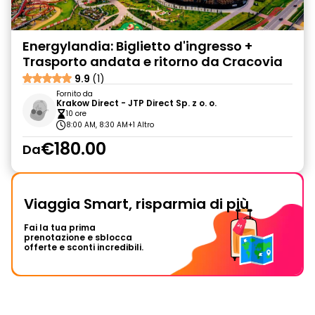
Energylandia: Biglietto d'ingresso +
Trasporto andata e ritorno da Cracovia
9.9
(1)
Fornito da
Krakow Direct - JTP Direct Sp. z o. o.
10 ore
8:00 AM, 8:30 AM
+1 Altro
€180.00
Da
Viaggia Smart, risparmia di più
Fai la tua prima
prenotazione e sblocca
offerte e sconti incredibili.