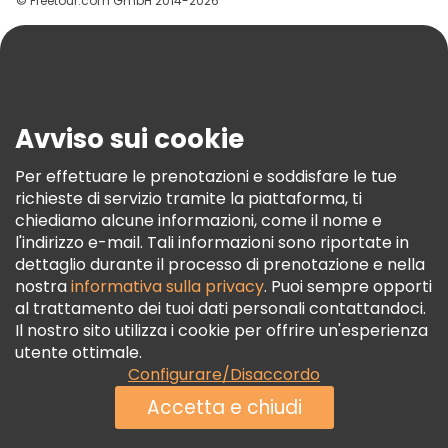
© Freetour.com GmbH 2014-2026
Aiuto
Blog
Stampa
Sicurezza E Privacy
Avviso sui cookie
Termini E Condizioni
Informativa Sui Cookie
Per effettuare le prenotazioni e soddisfare le tue
richieste di servizio tramite la piattaforma, ti
Freetour Premi
chiediamo alcune informazioni, come il nome e
Programma Di Fidelizzazione
l'indirizzo e-mail. Tali informazioni sono riportate in
dettaglio durante il processo di prenotazione e nella
nostra
informativa sulla privacy
. Puoi sempre opporti
al trattamento dei tuoi dati personali contattandoci.
Il nostro sito utilizza i cookie per offrire un'esperienza
utente ottimale.
Configurare/Disaccordo
Accetta e chiudi