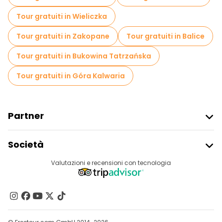
Tour gratuiti in Wieliczka
Tour gratuiti in Zakopane
Tour gratuiti in Balice
Tour gratuiti in Bukowina Tatrzańska
Tour gratuiti in Góra Kalwaria
Partner
Iscriviti Al Freetour
Società
Accesso Del Fornitore
Destinazioni
Valutazioni e recensioni con tecnologia
Programma Di Affiliazione
Chi Siamo
Contattaci
Gruppi