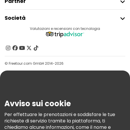
Partner
Iscriviti Al Freetour
Società
Accesso Del Fornitore
Destinazioni
Valutazioni e recensioni con tecnologia
Programma Di Affiliazione
Chi Siamo
Contattaci
Gruppi
© Freetour.com GmbH 2014-2026
Aiuto
Blog
Stampa
Sicurezza E Privacy
Avviso sui cookie
Termini E Condizioni
Informativa Sui Cookie
Per effettuare le prenotazioni e soddisfare le tue
richieste di servizio tramite la piattaforma, ti
Freetour Premi
chiediamo alcune informazioni, come il nome e