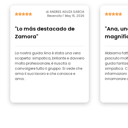
di ANDRES AGUZA GARCIA
Recensito l’ May 15, 2026
"Lo más destacado de
"Ana, un
Zamora"
magnífi
La nostra guida Ana è stata una vera
Abbiamo fatto
scoperta: simpatica, brillante e davvero
piaciuto mol
molto professionale, è riuscita a
guida fantast
coinvolgere tutto il gruppo. Si vede che
simpatica. Ci
ama il suo lavoro e che conosce e
informazioni
ama...
innamorare de