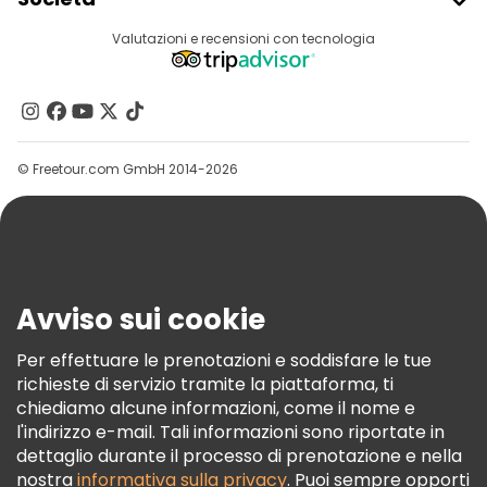
Accesso Del Fornitore
Destinazioni
Valutazioni e recensioni con tecnologia
Programma Di Affiliazione
Chi Siamo
Contattaci
Gruppi
© Freetour.com GmbH 2014-2026
Aiuto
Blog
Stampa
Sicurezza E Privacy
Avviso sui cookie
Termini E Condizioni
Informativa Sui Cookie
Per effettuare le prenotazioni e soddisfare le tue
richieste di servizio tramite la piattaforma, ti
Freetour Premi
chiediamo alcune informazioni, come il nome e
Programma Di Fidelizzazione
l'indirizzo e-mail. Tali informazioni sono riportate in
dettaglio durante il processo di prenotazione e nella
nostra
informativa sulla privacy
. Puoi sempre opporti