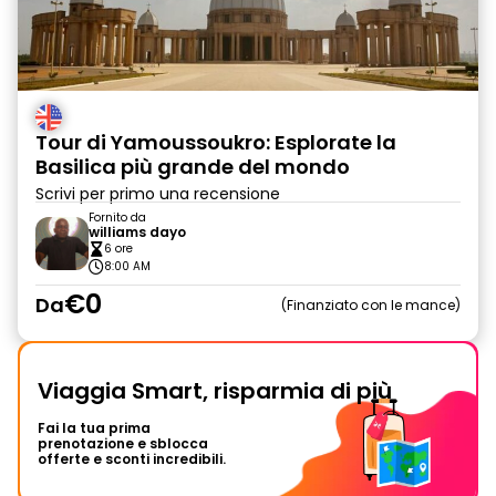
Tour di Yamoussoukro: Esplorate la
Basilica più grande del mondo
Scrivi per primo una recensione
Fornito da
williams dayo
6 ore
8:00 AM
€0
Da
Finanziato con le mance
Viaggia Smart, risparmia di più
Fai la tua prima
prenotazione e sblocca
offerte e sconti incredibili.