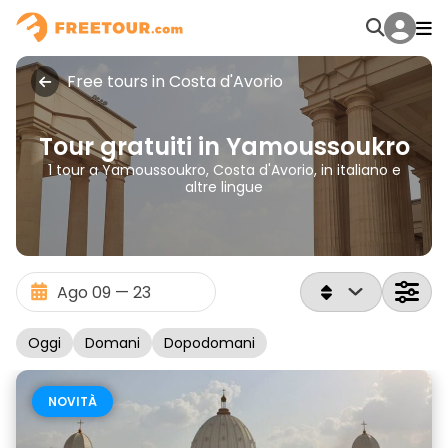
Free tours in Costa d'Avorio
Tour gratuiti in Yamoussoukro
1 tour a Yamoussoukro, Costa d'Avorio, in italiano e
altre lingue
Oggi
Domani
Dopodomani
NOVITÀ