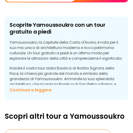
Scoprite Yamoussoukro con un tour
gratuito a piedi
Yamoussoukro, la capitale della Costa d'Avorio, è nota per il
suo mix unico di architettura moderna e ricco patrimonio
culturale. Un tour gratuito a piedi è un ottimo modo per
esplorare le attrazioni della città e comprenderne il significato.
Iniziate il vostro tour dalla Basilica di Nostra Signora della
Pace, la chiesa più grande del mondo e simbolo della
grandezza di Yamoussoukro. Ammirate la sua splendida
architettura, che ricorda la Basilica di San Pietro a Roma, e
ammirate l'ambiente sereno che la circonda.
Continua a leggere
Una visita guidata vi condurrà al Palazzo Presidenziale,
un'altra meraviglia architettonica circondata da un lago
sereno che ospita coccodrilli sacri. Scoprite la storia di questo
Scopri altri tour a Yamoussoukro
luogo unico e le affascinanti storie che vi sono dietro.
Passeggiate per gli ampi viali della città e visitate i mercati
locali, dove potrete sperimentare la vibrante cultura e