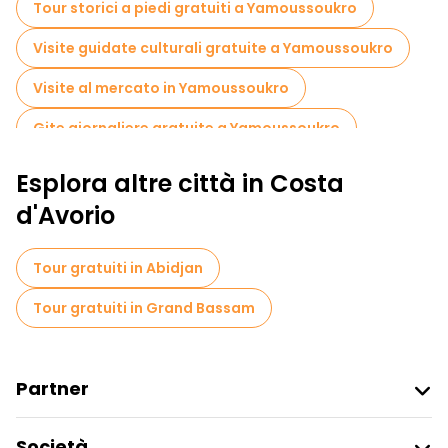
Tour storici a piedi gratuiti a Yamoussoukro
l'ospitalità del popolo ivoriano. Scoprite l'artigianato locale, gli
abiti tradizionali e la deliziosa cucina ivoriana.
Visite guidate culturali gratuite a Yamoussoukro
Visite al mercato in Yamoussoukro
Gite giornaliere gratuite a Yamoussoukro
Esplora altre città in Costa
d'Avorio
Tour gratuiti in Abidjan
Tour gratuiti in Grand Bassam
Partner
Iscriviti Al Freetour
Società