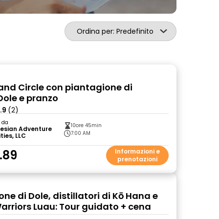
Ordina per: Predefinito
nd Circle con piantagione di
ole e pranzo
.9
(2)
o da
10ore 45min
nesian Adventure
7:00 AM
ities, LLC
.89
Informazioni e
prenotazioni
ne di Dole, distillatori di Kō Hana e
rriors Luau: Tour guidato + cena