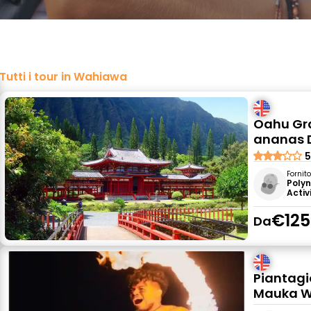
Tutti i tour in Wahiawa
Oahu Gra
ananas D
5
Fornit
Poly
Activ
€125
Da
Piantagio
Mauka Wa