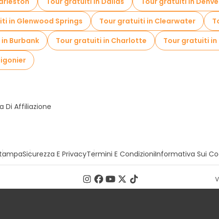
harleston
Tour gratuiti in Dallas
Tour gratuiti in Denve
iti in Glenwood Springs
Tour gratuiti in Clearwater
T
i in Burbank
Tour gratuiti in Charlotte
Tour gratuiti i
Ligonier
Di Affiliazione
tampa
Sicurezza E Privacy
Termini E Condizioni
Informativa Sui Co
V