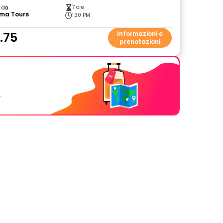
7 ore
o da
ma Tours
1:30 PM
.75
Informazioni e
prenotazioni
.