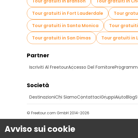
Tour gratuiti in Branson
Tour gratuiti in C
Tour gratuiti in Fort Lauderdale
Tour gratu
Tour gratuiti in Santa Monica
Tour gratuit
Tour gratuiti in San Dimas
Tour gratuiti in 
Partner
Iscriviti Al Freetour
Accesso Del Fornitore
Programma 
Società
Destinazioni
Chi Siamo
Contattaci
Gruppi
Aiuto
Blog
S
© Freetour.com GmbH 2014-2026
Avviso sui cookie