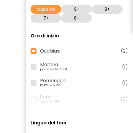
Qualsiasi
9+
8+
7+
6+
Ora di inizio
Qualsiasi
(2)
Mattina
(1)
prima delle 12 PM
Pomeriggio
(1)
12 PM — 5 PM
Sera
(0)
dopo le 5 PM
Lingua del tour