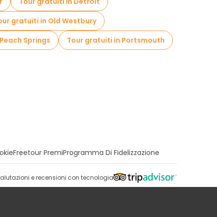
r
Tour gratuiti in Detroit
our gratuiti in Old Westbury
n Peach Springs
Tour gratuiti in Portsmouth
okie
Freetour Premi
Programma Di Fidelizzazione
alutazioni e recensioni con tecnologia