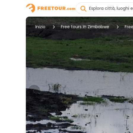
Inizio
Free tours in Zimbabwe
Free