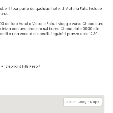
. Il tour parte da qualsiasi hotel di Victoria Falls. Include
 parco.
00 dal loro hotel a Victoria Falls. Il viaggio verso Chobe dura
ra inizia con una crociera sul fiume Chobe dalle 09:30 alle
lli e una varietà di uccelli. Seguirà il pranzo dalle 12:30
in 4x4, che consente di avvistare elefanti, leoni, bufali e altri
rienza, gli ospiti vengono trasferiti al loro hotel in
a!
Elephant Hills Resort
Apri in Google Maps