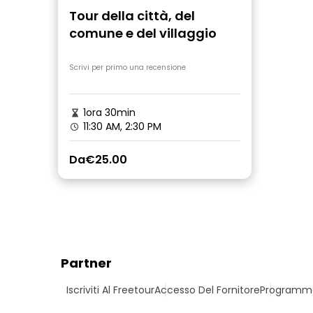
Tour della città, del
comune e del villaggio
Scrivi per primo una recensione
1ora 30min
11:30 AM, 2:30 PM
Da
€25.00
Partner
Iscriviti Al Freetour
Accesso Del Fornitore
Programma 