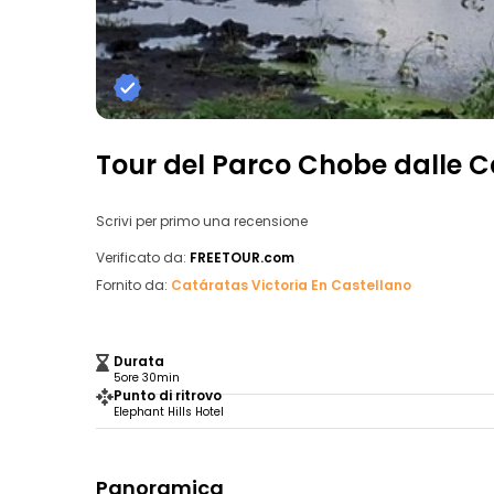
Tour del Parco Chobe dalle C
Scrivi per primo una recensione
Verificato da:
FREETOUR.com
Fornito da:
Catáratas Victoria En Castellano
Durata
5ore 30min
Punto di ritrovo
Elephant Hills Hotel
Panoramica