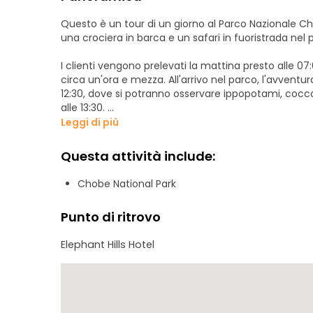
Questo è un tour di un giorno al Parco Nazionale Chobe
una crociera in barca e un safari in fuoristrada nel
I clienti vengono prelevati la mattina presto alle 07:
circa un'ora e mezza. All'arrivo nel parco, l'avventu
12:30, dove si potranno osservare ippopotami, coccodri
alle 13:30.
Leggi di più
Dopo pranzo, dalle 13:30 alle 16:00 si svolge il safari 
animali nel loro habitat naturale. Al termine dell'espe
Questa attività include:
Zimbabwe: una giornata piena di avventura e natur
Chobe National Park
Punto di ritrovo
Elephant Hills Hotel