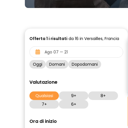
Offerta
1 i
risultati
da 16 in Versailles, Francia
Oggi
Domani
Dopodomani
Valutazione
Qualsiasi
9+
8+
7+
6+
Ora di inizio