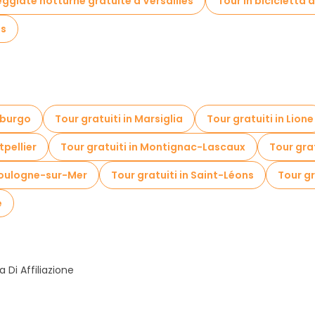
ggiate notturne gratuite a Versailles
Tour in bicicletta a
es
sburgo
Tour gratuiti in Marsiglia
Tour gratuiti in Lione
tpellier
Tour gratuiti in Montignac-Lascaux
Tour gratu
 Boulogne-sur-Mer
Tour gratuiti in Saint-Léons
Tour g
e
Di Affiliazione