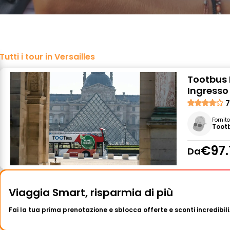
Tutti i tour in Versailles
Tootbus 
Ingresso 
7
Fornit
Toot
€97.
Da
Viaggia Smart, risparmia di più
Fai la tua prima prenotazione e sblocca offerte e sconti incredibili