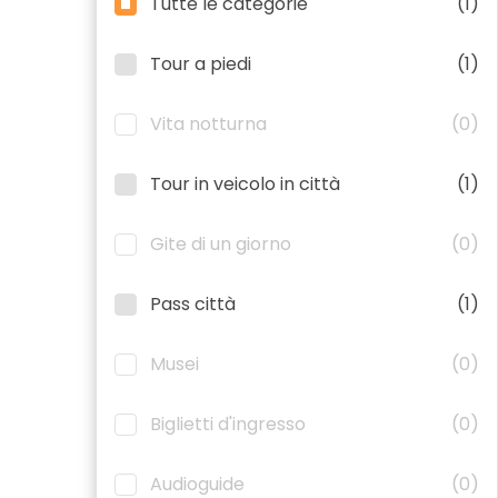
Tutte le categorie
(1)
Tour a piedi
(1)
Vita notturna
(0)
Tour in veicolo in città
(1)
Gite di un giorno
(0)
Pass città
(1)
Musei
(0)
Biglietti d'ingresso
(0)
Audioguide
(0)