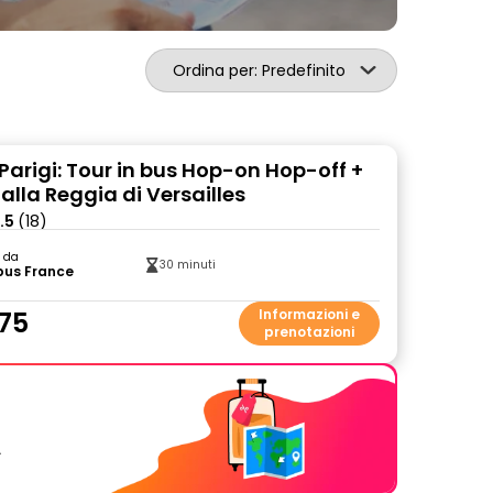
Ordina per: Predefinito
Parigi: Tour in bus Hop-on Hop-off +
alla Reggia di Versailles
.5
(18)
o da
30 minuti
bus France
75
Informazioni e
prenotazioni
.