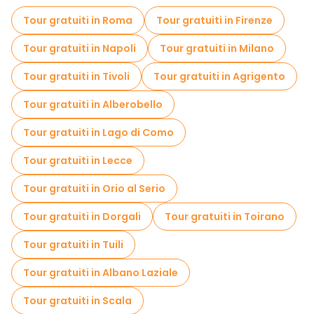
Tour fotografici in Venezia
Crociere in Venezia
Tour gratuiti in Roma
Tour gratuiti in Firenze
Visita gratuita del centro storico Venezia
Tour gratuiti in Napoli
Tour gratuiti in Milano
Tour per piccoli gruppi in Venezia
Tour gratuiti in Tivoli
Tour gratuiti in Agrigento
Visite al mercato in Venezia
Tour gratuiti in Alberobello
Gite giornaliere gratuite a Venezia
Tour gratuiti in Lago di Como
Passeggiate notturne gratuite a Venezia
Tour gratuiti in Lecce
Tour in bicicletta a Venezia
Tour gratuiti in Orio al Serio
Tour gastronomici a Venezia
Tour gratuiti in Dorgali
Tour gratuiti in Toirano
Tour gratuiti nelle vicinanze Saint Mark's Basilica
Tour gratuiti in Tuili
Tour gratuiti nelle vicinanze Doge's Palace
Tour gratuiti in Albano Laziale
Tour gratuiti nelle vicinanze St. Mark's Square
Tour gratuiti in Scala