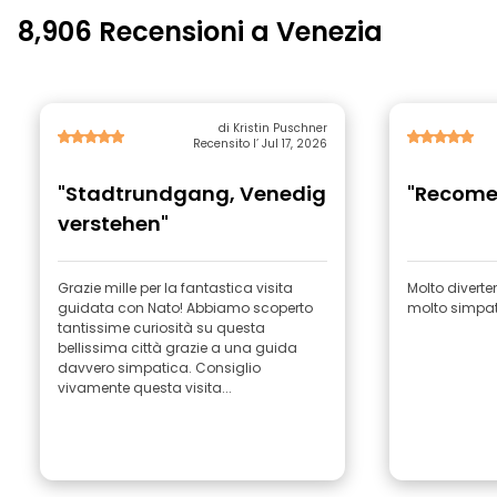
8,906 Recensioni a Venezia
di Kristin Puschner
Recensito l’ Jul 17, 2026
"Stadtrundgang, Venedig
"Recome
verstehen"
Grazie mille per la fantastica visita
Molto diverte
guidata con Nato! Abbiamo scoperto
molto simpa
tantissime curiosità su questa
bellissima città grazie a una guida
davvero simpatica. Consiglio
vivamente questa visita...