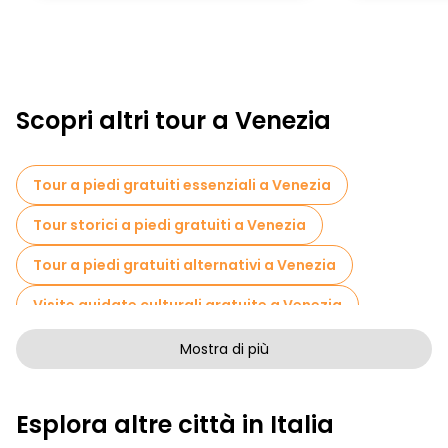
Scopri altri tour a Venezia
Tour a piedi gratuiti essenziali a Venezia
Tour storici a piedi gratuiti a Venezia
Tour a piedi gratuiti alternativi a Venezia
Visite guidate culturali gratuite a Venezia
Tour a piedi gratuiti per famiglie a Venezia
Mostra di più
Pub Crawl tour a Venezia
Esplora altre città in Italia
Visite autoguidate in Venezia