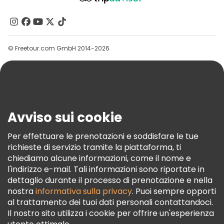
Chi Siamo
Contattaci
Gruppi
© Freetour.com GmbH 2014-2026
Aiuto
Blog
Stampa
Sicurezza E Privacy
Avviso sui cookie
Termini E Condizioni
Informativa Sui Cookie
Per effettuare le prenotazioni e soddisfare le tue
richieste di servizio tramite la piattaforma, ti
Freetour Premi
chiediamo alcune informazioni, come il nome e
Programma Di Fidelizzazione
l'indirizzo e-mail. Tali informazioni sono riportate in
dettaglio durante il processo di prenotazione e nella
nostra
informativa sulla privacy
. Puoi sempre opporti
al trattamento dei tuoi dati personali contattandoci.
Il nostro sito utilizza i cookie per offrire un'esperienza