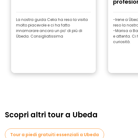
profesio
La nostra guida Celia ha reso la visita
-Irene a Úbe
molto piacevole e ci ha fatto
reso la nostr
innamorare ancora un po’ di più di
-Marisa a Ba
Úbeda. Consigliatissima
e attenta. Ci
curiosità.
Scopri altri tour a Ubeda
Tour a piedi gratuiti essenziali a Ubeda