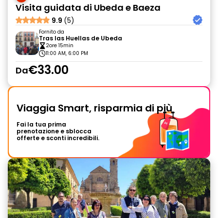
Visita guidata di Ubeda e Baeza
9.9
(5)
Fornito da
Tras las Huellas de Ubeda
2ore 15min
11:00 AM, 6:00 PM
€33.00
Da
Viaggia Smart, risparmia di più
Fai la tua prima
prenotazione e sblocca
offerte e sconti incredibili.