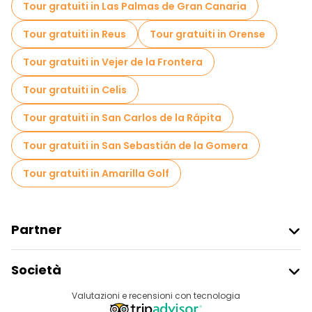
Tour gratuiti in Las Palmas de Gran Canaria
Tour gratuiti in Reus
Tour gratuiti in Orense
Tour gratuiti in Vejer de la Frontera
Tour gratuiti in Celis
Tour gratuiti in San Carlos de la Rápita
Tour gratuiti in San Sebastián de la Gomera
Tour gratuiti in Amarilla Golf
Partner
Iscriviti Al Freetour
Società
Accesso Del Fornitore
Destinazioni
Valutazioni e recensioni con tecnologia
Programma Di Affiliazione