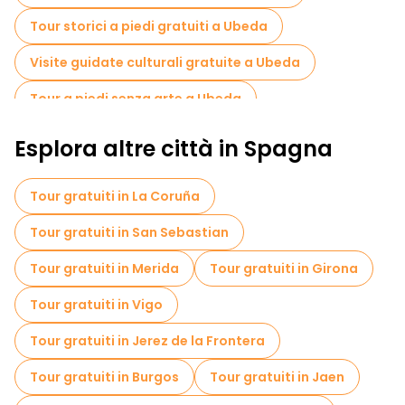
Tour storici a piedi gratuiti a Ubeda
Visite guidate culturali gratuite a Ubeda
Tour a piedi senza arte a Ubeda
Tour a piedi gratuiti per famiglie a Ubeda
Esplora altre città in Spagna
Visita gratuita del centro storico Ubeda
Tour gratuiti in La Coruña
Tour gratuiti nelle vicinanze Sacra Capilla del Salvador
Tour gratuiti in San Sebastian
Tour gratuiti nelle vicinanze Church of San Pablo
Tour gratuiti in Merida
Tour gratuiti in Girona
Tour gratuiti nelle vicinanze Plaza 1 de Mayo
Tour gratuiti in Vigo
Tour gratuiti in Jerez de la Frontera
Tour gratuiti in Burgos
Tour gratuiti in Jaen