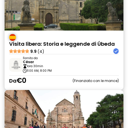
Visita libera: Storia e leggende di Úbeda
9.9
(4)
Fornito da
César
1ora 30min
11:00 AM, 8:00 PM
€0
Da
Finanziato con le mance